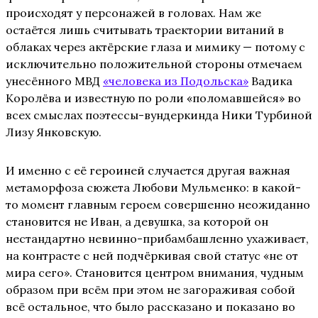
происходят у персонажей в головах. Нам же
остаётся лишь считывать траектории витаний в
облаках через актёрские глаза и мимику — потому с
исключительно положительной стороны отмечаем
унесённого МВД
«человека из Подольска»
Вадика
Королёва и известную по роли «поломавшейся» во
всех смыслах поэтессы-вундеркинда Ники Турбиной
Лизу Янковскую.
И именно с её героиней случается другая важная
метаморфоза сюжета Любови Мульменко: в какой-
то момент главным героем совершенно неожиданно
становится не Иван, а девушка, за которой он
нестандартно невинно-прибамбашленно ухаживает,
на контрасте с ней подчёркивая свой статус «не от
мира сего». Становится центром внимания, чудным
образом при всём при этом не загораживая собой
всё остальное, что было рассказано и показано во