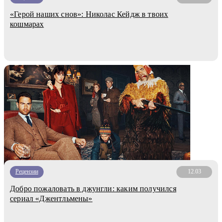
«Герой наших снов»: Николас Кейдж в твоих
кошмарах
Рецензии
12.03
Добро пожаловать в джунгли: каким получился
сериал «Джентльмены»