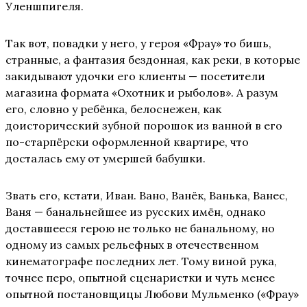
Уленшпигеля.
Так вот, повадки у него, у героя «Фрау» то бишь,
странные, а фантазия бездонная, как реки, в которые
закидывают удочки его клиенты — посетители
магазина формата «Охотник и рыболов». А разум
его, словно у ребёнка, белоснежен, как
доисторический зубной порошок из ванной в его
по-старпёрски оформленной квартире, что
досталась ему от умершей бабушки.
Звать его, кстати, Иван. Вано, Ванёк, Ванька, Ванес,
Ваня — банальнейшее из русских имён, однако
доставшееся герою не только не банальному, но
одному из самых рельефных в отечественном
кинематографе последних лет. Тому виной рука,
точнее перо, опытной сценаристки и чуть менее
опытной постановщицы Любови Мульменко («Фрау»