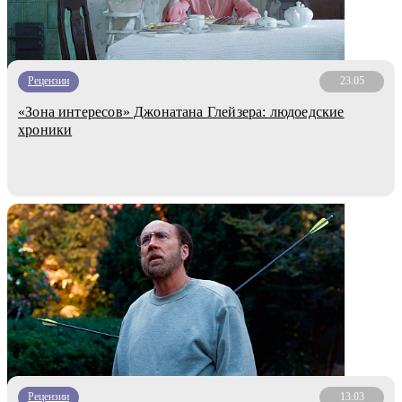
Рецензии
23.05
«Зона интересов» Джонатана Глейзера: людоедские
хроники
Рецензии
13.03