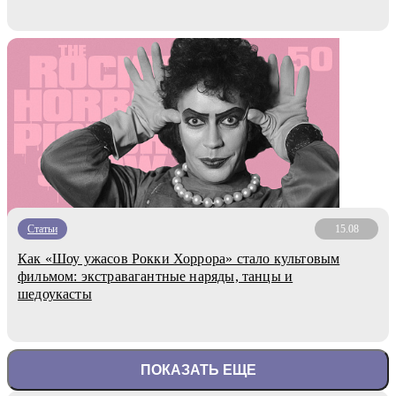
Статьи
15.08
Как «Шоу ужасов Рокки Хоррора» стало культовым
фильмом: экстравагантные наряды, танцы и
шедоукасты
ПОКАЗАТЬ ЕЩЕ