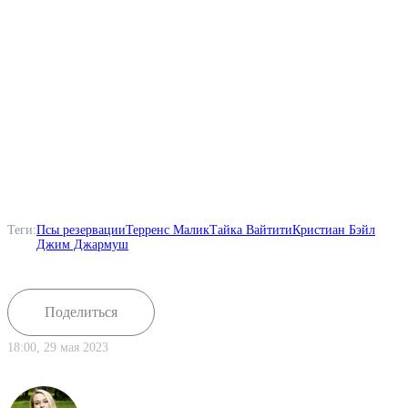
м
Теги:
Псы резервации
Терренс Малик
Тайка Вайтити
Кристиан Бэйл
Джим Джармуш
Поделиться
18:00, 29 мая 2023