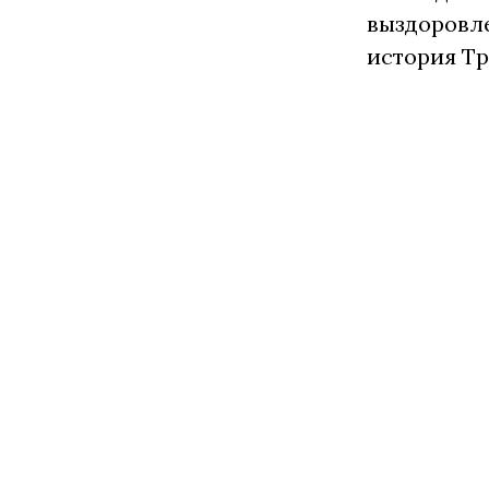
выздоровле
история Тр