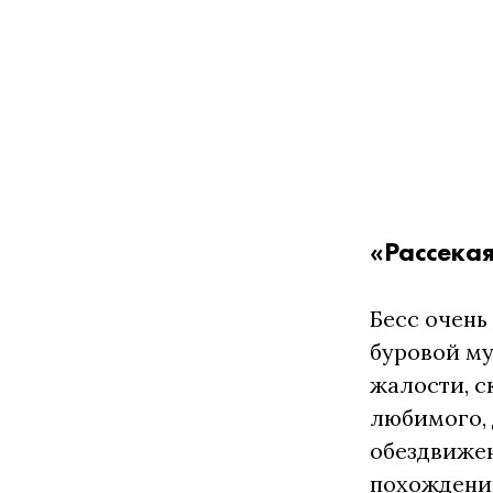
«Рассекая
Бесс очень
буровой му
жалости, с
любимого, 
обездвижен
похождений