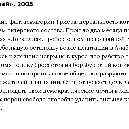
ей», 2005
е фантасмагории Триера, нереальность кот
м актёрского состава. Прошло два месяца п
ях «Догвилля». Грейс с отцом и его шайкой 
ебольшую остановку возле плантации в Алаба
сь и здешние негры не в курсе, что рабство о
ломя голову бросается на борьбу с этой воп
мости построить новое общество, разрушить
 жителей плантации. Отец отпускает дочь в 
оплощать свои демократические мечты в жиз
о: порой свобода способна ударить сильнее 
…