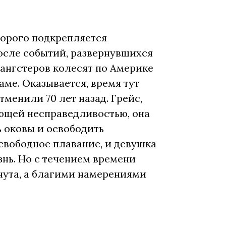
орого подкрепляется
осле событий, развернувшихся
гангстеров колесят по Америке
ме. Оказывается, время тут
тменили 70 лет назад. Грейс,
иющей несправедливостью, она
 оковы и освободить
свободное плавание, и девушка
нь. Но с течением времени
кнута, а благими намерениями