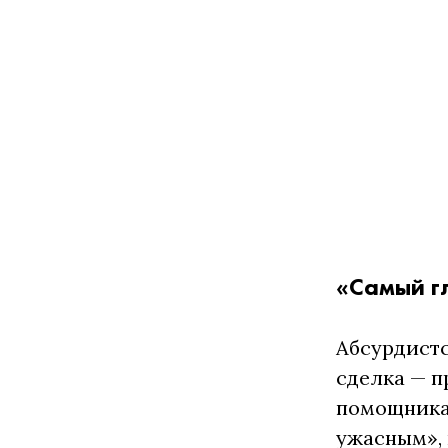
«Самый г
Абсурдистс
сделка — п
помощникам
ужасным», 