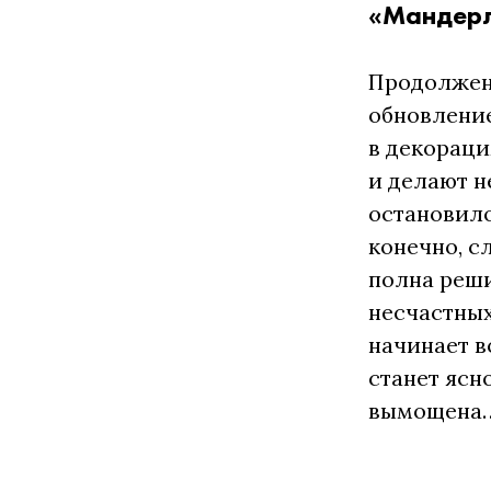
«Мандерл
Продолжени
обновление
в декораци
и делают н
остановило
конечно, с
полна реши
несчастных
начинает в
станет ясн
вымощена