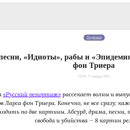
Подборки
песни, «Идиоты», рабы и «Эпидемия
фон Триера
10:00, 27 января 2021
я
«Русский репортаж»
рассекает волны и выпу
 Ларса фон Триера. Конечно, не все сразу: каж
ходить по две картины. Абсурд, драма, песни,
свобода и убийства — 8 картин ре