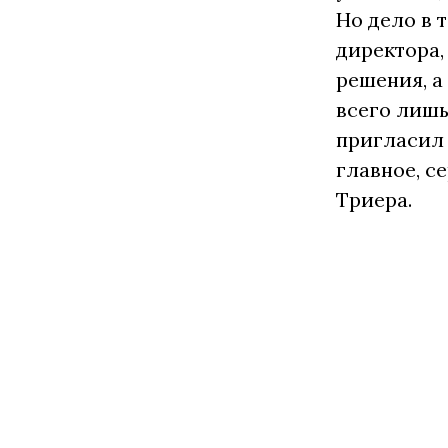
Но дело в 
директора,
решения, а
всего лишь
пригласил 
главное, с
Триера.