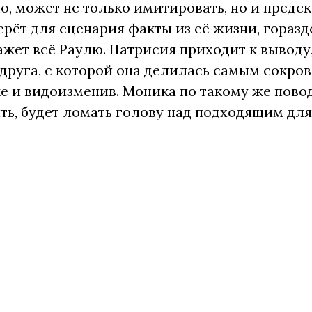
но, может не только имитировать, но и предс
берёт для сценария факты из её жизни, гораз
жет всё Раулю. Патрисия приходит к выводу
подруга, с которой она делилась самым сокро
е и видоизменив. Моника по такому же пово
рять, будет ломать голову над подходящим дл