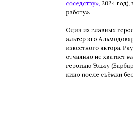
соседству»,
2024 год),
работу».
Один из главных геро
альтер эго Альмодова
известного автора. Ра
отчаянно не хватает ма
героиню Эльзу (Барбар
кино после съёмки бе