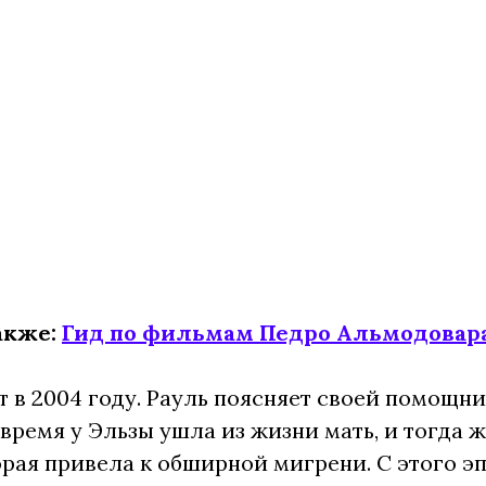
акже:
Гид по фильмам Педро Альмодовар
т в 2004 году. Рауль поясняет своей помощн
о время у Эльзы ушла из жизни мать, и тогда
орая привела к обширной мигрени. С этого э