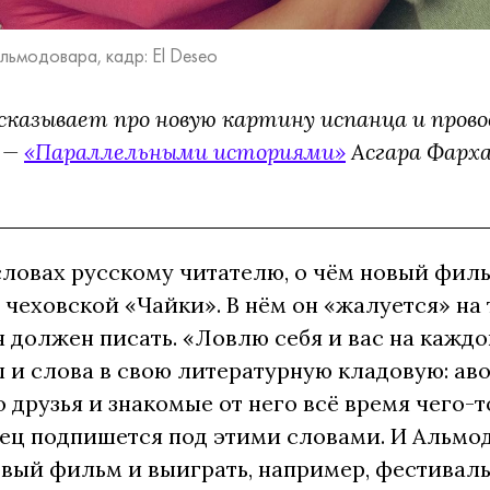
ьмодовара, кадр: El Deseo
сказывает про новую картину испанца и прово
 —
«Параллельными историями»
Асгара Фарха
 словах русскому читателю, о чём новый фил
чеховской «Чайки». В нём он «жалуется» на т
 должен писать. «Ловлю себя и вас на каждо
ы и слова в свою литературную кладовую: ав
о друзья и знакомые от него всё время чего-т
ц подпишется под этими словами. И Альмодо
овый фильм и выиграть, например, фестивал