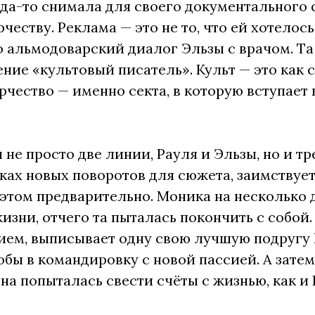
да-то снимала для своего документального ф
честву. Реклама — это не то, что ей хотелось
о альмодоварский диалог Эльзы с врачом. Та
ние «культовый писатель». Культ — это как 
орчество — именно секта, в которую вступае
не просто две линии, Рауля и Эльзы, но и т
исках новых поворотов для сюжета, заимству
 этом предварительно. Моника на несколько д
изни, отчего та пыталась покончить с собой.
ием, выписывает одну свою лучшую подругу
обы в командировку с новой пассией. А зате
она попыталась свести счёты с жизнью, как и 