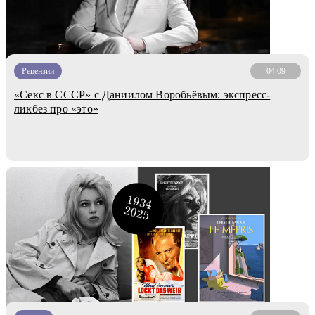
Рецензии
04.09
«Секс в СССР» с Даниилом Воробьёвым: экспресс-
ликбез про «это»