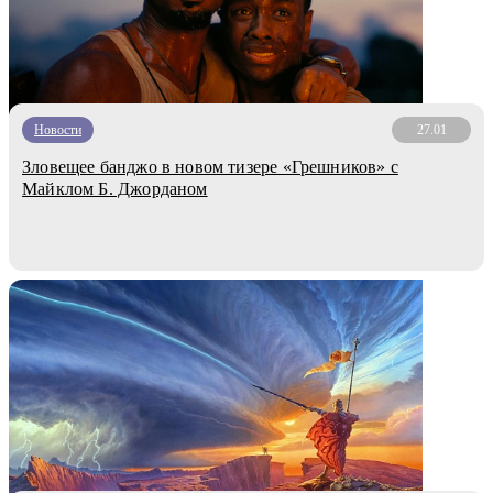
Новости
27.01
Зловещее банджо в новом тизере «Грешников» с
Майклом Б. Джорданом