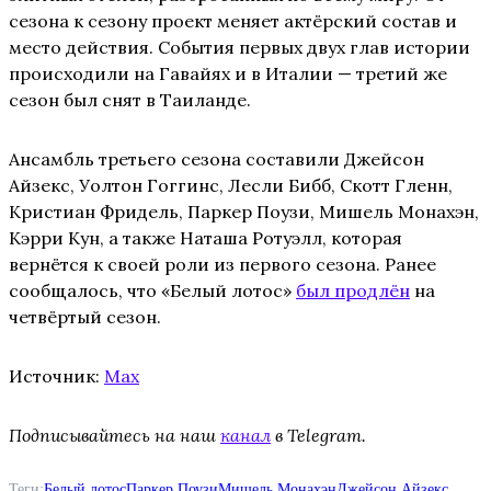
сезона к сезону проект меняет актёрский состав и
место действия. События первых двух глав истории
происходили на Гавайях и в Италии — третий же
сезон был снят в Таиланде.
Ансамбль третьего сезона составили Джейсон
Айзекс, Уолтон Гоггинс, Лесли Бибб, Скотт Гленн,
Кристиан Фридель, Паркер Поузи, Мишель Монахэн,
Кэрри Кун, а также Наташа Ротуэлл, которая
вернётся к своей роли из первого сезона. Ранее
сообщалось, что «Белый лотос»
был продлён
на
четвёртый сезон.
Источник:
Max
Подписывайтесь на наш
канал
в Telegram.
Теги:
Белый лотос
Паркер Поузи
Мишель Монахэн
Джейсон Айзекс