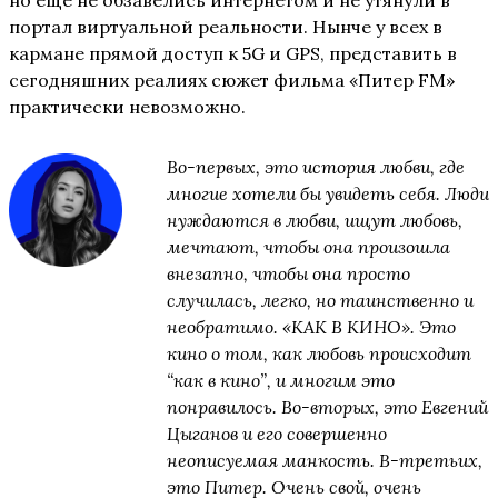
но ещё не обзавелись интернетом и не утянули в
портал виртуальной реальности. Нынче у всех в
кармане прямой доступ к 5G и GPS, представить в
сегодняшних реалиях сюжет фильма «Питер FM»
практически невозможно.
Во-первых, это история любви, где
многие хотели бы увидеть себя. Люди
нуждаются в любви, ищут любовь,
мечтают, чтобы она произошла
внезапно, чтобы она просто
случилась, легко, но таинственно и
необратимо. «КАК В КИНО». Это
кино о том, как любовь происходит
“как в кино”, и многим это
понравилось. Во-вторых, это Евгений
Цыганов и его совершенно
неописуемая манкость. В-третьих,
это Питер. Очень свой, очень