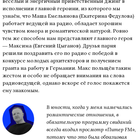
весёлый и энергичный приветственный джинг в
исполнении главной героини, из которого мы
узнаём, что Маша Емельянова (Екатерина Федулова)
работает ведущей на радио, обладает хорошим
чувством юмора и романтической натурой. Ровно
тем же способом нам представляют главного героя
― Максима (Евгений Цыганов). Друзья парня
решили поздравить его по радио с победой в
конкурсе молодых архитекторов и получением
гранта на работу в Германии. Макс польщён таким
жестом и особо не обращает внимания на слова
радиоведущей, однако вскоре её голос покажется
ему знакомым.
В юности, когда у меня намечались
романтические отношения, в
обязательную программу свиданий
всегда входил просмотр «Питер FM»,
потому что это была образцовая