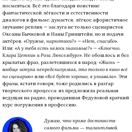
посмеяться. Всё это благодаря поистине
фантастической лёгкости и естественности
диалогов в фильме: думается, лёгкое афористичное
звучание реплик — заслуга не только сценаристок
Оксаны Бычковой и Наны Гринштейн, но и подачи
актёров. «
Оружие, наркотики?» — «Нет, спасибо
».
Или: «
А у тебя есть немки знакомые?» — «Конечно.
Клара Цеткин и Роза Люксембург
». Не обошлось и без
крылатых фраз, разлетевшихся в народ:
«Жизнь —
вообще штука непредсказуемая, это только в кино всё
по сценарию»
или
«Всё будет хорошо, я узнавала»
. Эти
фразы, кстати говоря, тоже родились в разгар
творческого процесса: их предложила реальная
ведущая на радио, проводившая Федуловой краткий
курс погружения в профессию.
Думаю, что кроме достоинств
самого фильма ― талантливой