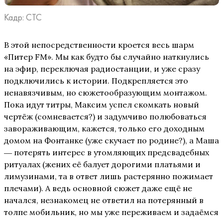
Кадр: СТС
В этой непосредственности кроется весь шарм
«Питер FM». Мы как будто бы случайно наткнулись
на эфир, переключая радиостанции, и уже сразу
подключились к истории. Подкрепляется это
ненавязчивым, но сюжетообразующим монтажом.
Пока идут титры, Максим успел скомкать новый
чертёж (сомневается?) и задумчиво полюбоваться
завораживающим, кажется, только его доходным
домом на Фонтанке (уже скучает по родине?), а Маша
― потерять интерес в утомляющих предсвадебных
ритуалах (жених её балует дорогими платьями и
лимузинами, та в ответ лишь растерянно пожимает
плечами). А ведь основной сюжет даже ещё не
начался, незнакомец не ответил на потерянный в
толпе мобильник, но мы уже переживаем и задаёмся