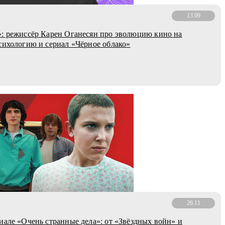
13.09
: режиссёр Карен Оганесян про эволюцию кино на
сихологию и сериал «Чёрное облако»
26.11
иале «Очень странные дела»: от «Звёздных войн» и