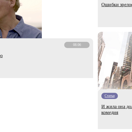
Ошибки зрело
08.06
ью
Статьи
И жила она до
комедия