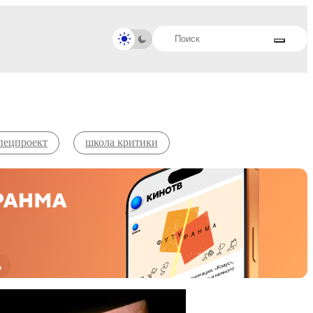
пецпроект
школа критики