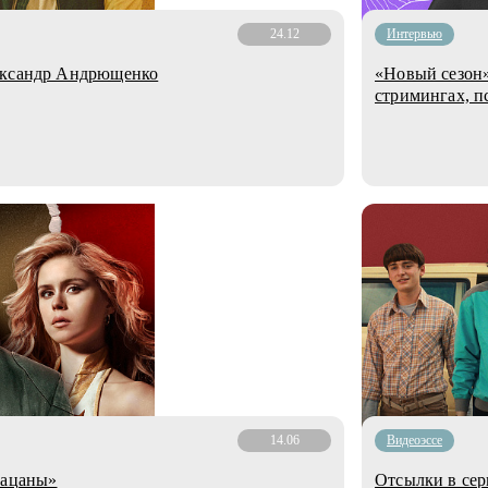
24.12
Интервью
ександр Андрющенко
«Новый сезон»
стримингах, п
14.06
Видеоэссе
Пацаны»
Отсылки в сер