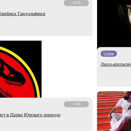
19.06
 Джеймса Гандольфини
Статьи
Лицо-апельси
13.06
лет в Парке Юрского периода