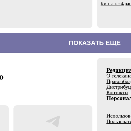
Кинга к «Фра
ПОКАЗАТЬ ЕЩЕ
Редакци
о
О телекан
Правообла
Дистрибуц
Контакты
Персона
Использов
Пользоват