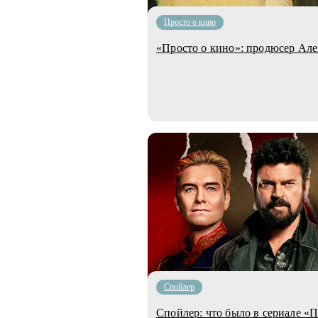
Просто о кино
«Просто о кино»: продюсер Ал
Cпойлер
Спойлер: что было в сериале «