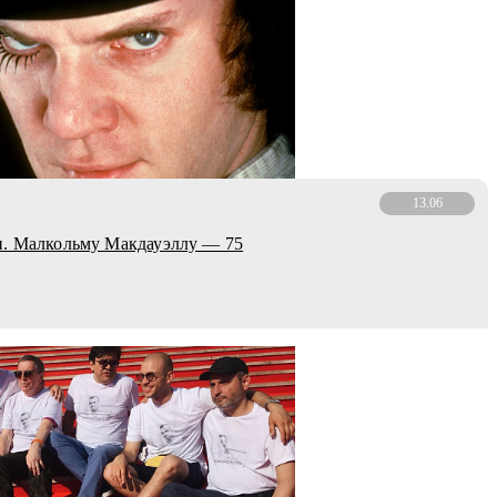
13.06
н. Малкольму Макдауэллу — 75