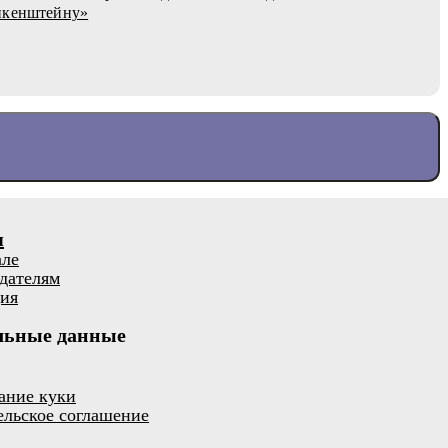
нкенштейну»
я
але
дателям
ия
льные данные
ание куки
ельское соглашение