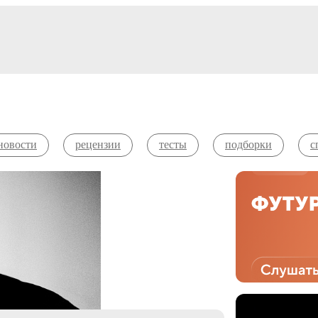
новости
рецензии
тесты
подборки
с