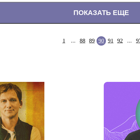
ПОКАЗАТЬ ЕЩЕ
1
...
88
89
90
91
92
...
9