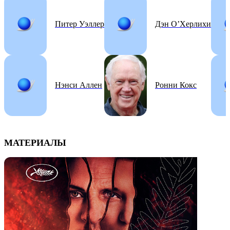
Питер Уэллер
Дэн О’Херлихи
Нэнси Аллен
Ронни Кокс
МАТЕРИАЛЫ