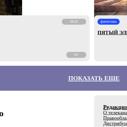
09:45
фантастика
ПЯТЫЙ Э
18+
ПОКАЗАТЬ ЕЩЕ
Редакци
о
О телекан
Правообла
Дистрибуц