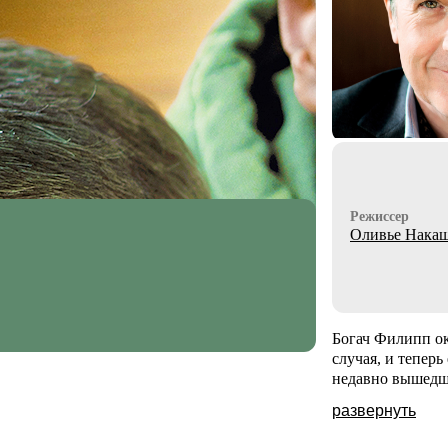
Режиссер
Оливье Нака
Богач Филипп ок
случая, и тепер
недавно вышедш
развернуть