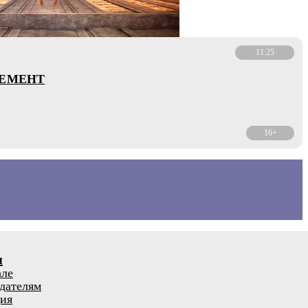
11:25
ЛЕМЕНТ
16+
я
але
дателям
ия