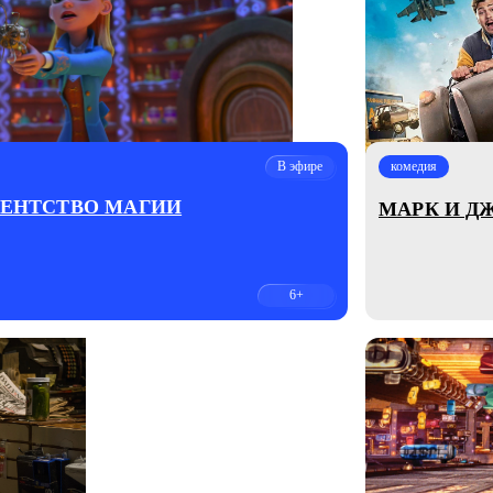
В эфире
комедия
АГЕНТСТВО МАГИИ
МАРК И Д
6+