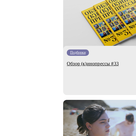
Подборки
Обзор (к)инопрессы #33