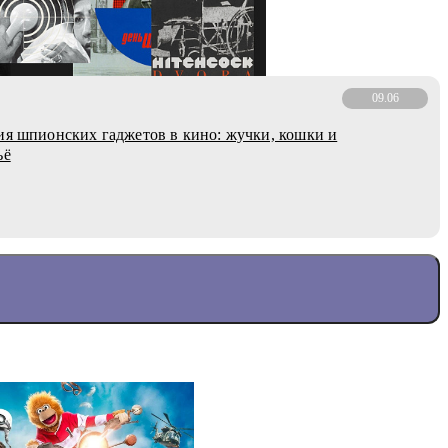
09.06
ия шпионских гаджетов в кино: жучки, кошки и
ьё