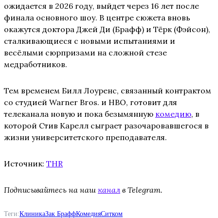
ожидается в 2026 году, выйдет через 16 лет после
финала основного шоу. В центре сюжета вновь
окажутся доктора Джей Ди (Брафф) и Тёрк (Фэйсон),
сталкивающиеся с новыми испытаниями и
весёлыми сюрпризами на сложной стезе
медработников.
Тем временем Билл Лоуренс, связанный контрактом
со студией Warner Bros. и HBO, готовит для
телеканала новую и пока безымянную
комедию
, в
которой Стив Карелл сыграет разочаровавшегося в
жизни университетского преподавателя.
Источник:
THR
Подписывайтесь на наш
канал
в Telegram.
Теги:
Клиника
Зак Брафф
Комедия
Ситком