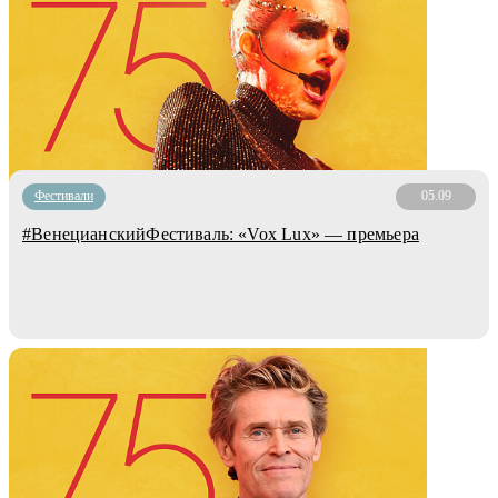
Фестивали
05.09
#ВенецианскийФестиваль: «Vox Lux» — премьера