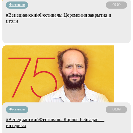
Фестивали
09.09
#ВенецианскийФестиваль: Церемония закрытия и
итоги
Фестивали
08.09
#ВенецианскийФестиваль: Карлос Рейгадас —
интервью