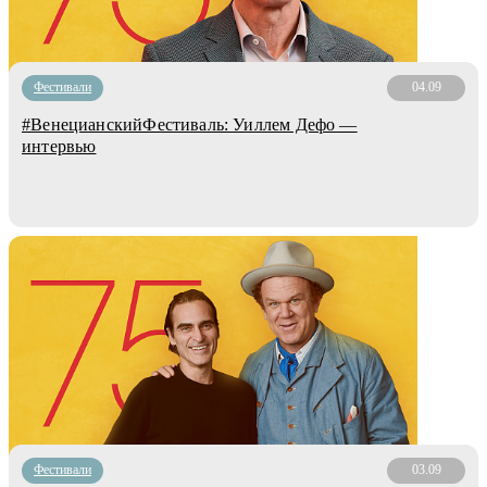
Фестивали
04.09
#ВенецианскийФестиваль: Уиллем Дефо —
интервью
Фестивали
03.09