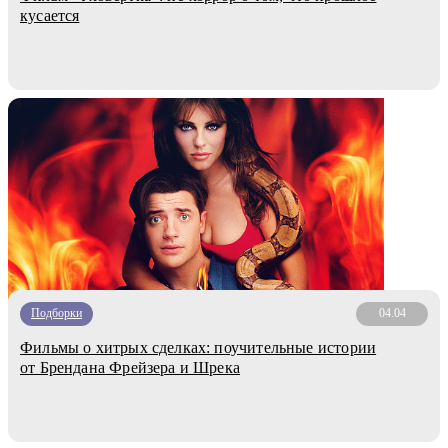
кусается
Подборки
04.04
Фильмы о хитрых сделках: поучительные истории
от Брендана Фрейзера и Шрека