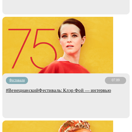
Фестивали
07.09
#ВенецианскийФестиваль: Клэр Фой — интервью