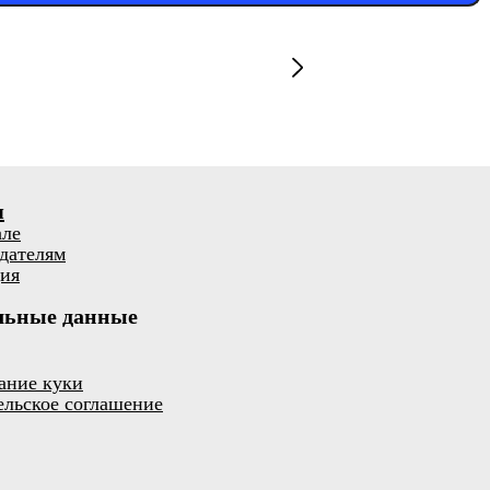
я
але
дателям
ия
льные данные
ание куки
ельское соглашение