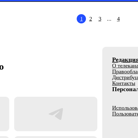
1
2
3
...
4
Редакци
о
О телекан
Правообла
Дистрибуц
Контакты
Персона
Использов
Пользоват