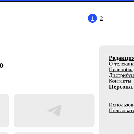
1
2
Редакци
о
О телекан
Правообла
Дистрибуц
Контакты
Персона
Использов
Пользоват