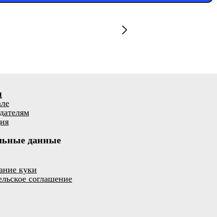
я
але
дателям
ия
льные данные
ание куки
ельское соглашение