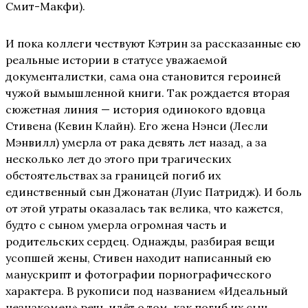
Смит-Макфи).
И пока коллеги чествуют Кэтрин за рассказанные ею
реальные истории в статусе уважаемой
документалистки, сама она становится героиней
чужой вымышленной книги. Так рождается вторая
сюжетная линия — история одинокого вдовца
Стивена (Кевин Клайн). Его жена Нэнси (Лесли
Мэнвилл) умерла от рака девять лет назад, а за
несколько лет до этого при трагических
обстоятельствах за границей погиб их
единственный сын Джонатан (Луис Патридж). И боль
от этой утраты оказалась так велика, что кажется,
будто с сыном умерла огромная часть и
родительских сердец. Однажды, разбирая вещи
усопшей жены, Стивен находит написанный ею
манускрипт и фотографии порнографического
характера. В рукописи под названием «Идеальный
незнакомец» речь идёт о том, как погиб их сын