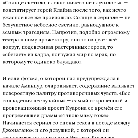
«Солнце светило, словно ничего не случилось», —
констатирует герой Клайна после того, как нечто
ужасное всё же произошло. Солнце в сериале — не
безучастное небесное светило, равнодушное к
земным трагедиям. Напротив, подобно огромному
театральному прожектору, оно то озаряет всё
вокруг, подсвечивая растерянных героев, то
«сбегает» из кадра, погружая мир во мрак, по
которому те одиноко блуждают.
И если форма, о которой нас предупреждала в
начале Аманпур, очаровывает, содержание вызывает
невероятную палитру противоречивых чувств. «Все
совпадения неслучайны» — самый откровенный и
провокационный проект Куарона со времён его
прогремевшей драмы «И твою маму тоже».
Начинается сериал со сцены секса в поезде между
Джонатаном и его девушкой, с которой он
отправился на каникулы в Италию. Когда же