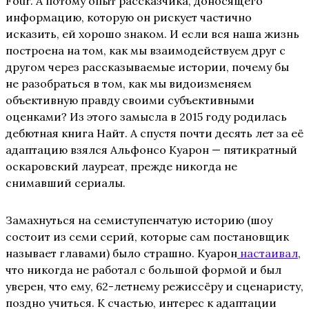
Four. А потому опыт рассказчика, доносящего
информацию, которую он рискует частично
исказить, ей хорошо знаком. И если вся наша жизнь
построена на том, как мы взаимодействуем друг с
другом через рассказываемые истории, почему бы
не разобраться в том, как мы видоизменяем
объективную правду своими субъективными
оценками? Из этого замысла в 2015 году родилась
дебютная книга Найт. А спустя почти десять лет за её
адаптацию взялся Альфонсо Куарон — пятикратный
оскаровский лауреат, прежде никогда не
снимавший сериалы.
Замахнуться на семиступенчатую историю (шоу
состоит из семи серий, которые сам постановщик
называет главами) было страшно. Куарон
настаивал
,
что никогда не работал с большой формой и был
уверен, что ему, 62-летнему режиссёру и сценаристу,
поздно учиться. К счастью, интерес к адаптации