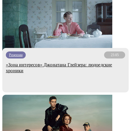
Рецензии
23.05
«Зона интересов» Джонатана Глейзера: людоедские
хроники