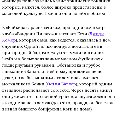
«байкер» пользовались калифорнийские гонщики,
которые, кажется, более широко представлены в
массовой культуре. Именно он и вошёл в обиход.
В «Байкерах» рассказчиком, проводником в мир
клуба «Вандалы Чикаго» выступает Кэти (
Джоди
Комер
), которая сама, как водится, оказалась в нём
случайно. Одной ночью подруга потащила её в
пригородный бар, где тусуются мужики в синих
Levi’s и в белых заляпанных маслом футболках с
подвёрнутыми рукавами. Обстановка и грубое
внимание «Вандалов» ей сразу пришлись не по
душе, но за бильярдным столом она замечает
молчаливого Бенни (
Остин Батлер
), который одним
взглядом располагает её к себе. Через десять минут
они уже мчатся по ночной трассе, а спустя месяц она
выходит за него замуж (до этого, правда, он без слов
выгнал бывшего бойфренда Кэти из дома).