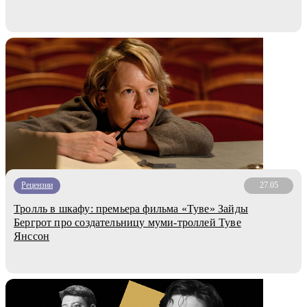
Рецензии
27.05
Тролль в шкафу: премьера фильма «Туве» Зайды
Бергрот про создательницу муми-троллей Туве
Янссон