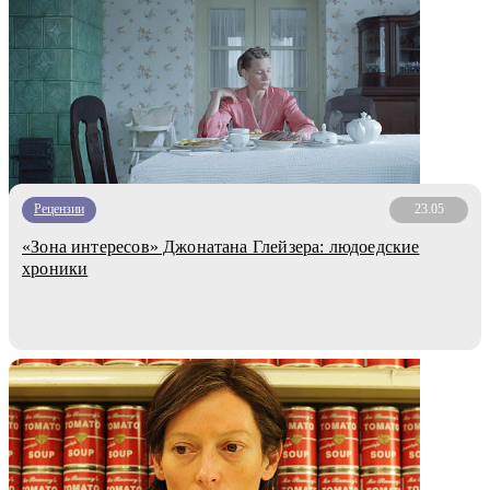
Рецензии
23.05
«Зона интересов» Джонатана Глейзера: людоедские
хроники