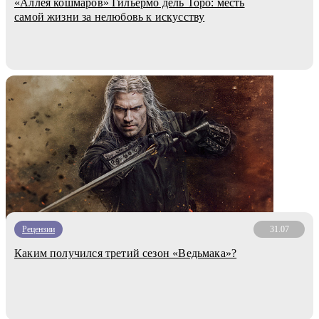
«Аллея кошмаров» Гильермо дель Торо: месть
самой жизни за нелюбовь к искусству
Рецензии
31.07
Каким получился третий сезон «Ведьмака»?