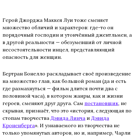
F
Герой Джорджа Маккея Луи тоже сменяет
множество обличий и характеров: где-то он
порядочный господин и утончённый джентльмен, а
в другой реальности — обезумевший от личной
несостоятельности инцел, представляющий
опасность для женщин.
Бертран Бонелло раскладывает своё произведение
на множество глав, как большой роман (да и есть
где размахнуться — фильм длится почти два с
половиной часа), в котором жанры, как и жизни
героев, сменяют друг друга. Сам
постановщик
, не
скрывая, признаёт, что это «история, следующая по
стопам творчества
Дэвида Линча
и
Дэвида
Кроненберга
». И узнаваемого из творчества не
только упомянутых авторов, но и, например, Чарли