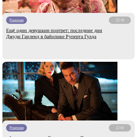
Рецензии
22.10
Ещё один девушкин портрет: последние дни
Джуди Гарленд в байопике Руперта Гулда
Рецензии
22.01