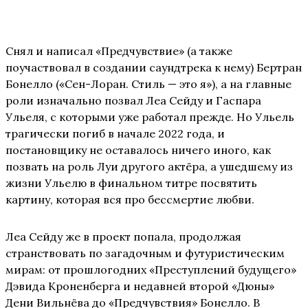
Снял и написал «Предчувствие» (а также
поучаствовал в создании саундтрека к нему) Бертран
Бонелло («Сен-Лоран. Стиль — это я»), а на главные
роли изначально позвал Леа Сейду и Гаспара
Ульеля, с которыми уже работал прежде. Но Ульель
трагически погиб в начале 2022 года, и
постановщику не оставалось ничего иного, как
позвать на роль Луи другого актёра, а ушедшему из
жизни Ульелю в финальном титре посвятить
картину, которая вся про бессмертие любви.
Леа Сейду же в проект попала, продолжая
странствовать по загадочным и футуристическим
мирам: от прошлогодних «Преступлений будущего»
Дэвида Кроненберга и недавней второй «Дюны»
Дени Вильнёва до «Предчувствия» Бонелло. В