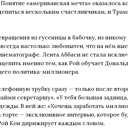
 Понятие «американская мечта» оказалось ко
цепиться нескольким счастливчикам, и Трам
вращения из гусеницы в бабочку, из никому 
всегда настолько любопытен, что на нём вы
нематографе. Лента Аббаси не стала исключ
ацепить именно тем, как Рой обучает Дональ
щего политика-миллионера.
елефонную трубку сразу — только после второ
 найми секретаршу». «У тебя большая задница,
дежды. В ней же: «Хочешь заработать милли
 торте — эксклюзивное интервью, которое б
Рой Кон дирижирует каждым словом.