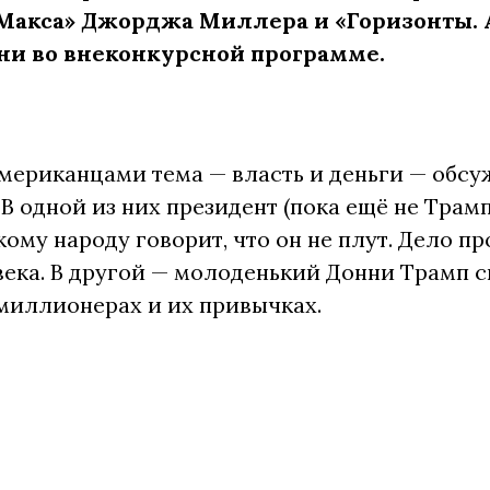
акса» Джорджа Миллера и «Горизонты. А
они во внеконкурсной программе.
ериканцами тема — власть и деньги — обсуж
 В одной из них президент (пока ещё не Трам
ому народу говорит, что он не плут. Дело пр
ека. В другой — молоденький Донни Трамп си
миллионерах и их привычках.