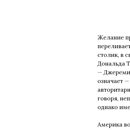
Желание пр
переливает
столик, в 
Дональда 
— Джереми 
означает —
авторитар
говоря, не
однако име
Америка во