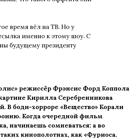
ое время вёл на ТВ. Но у
тсылка именно к этому шоу. С
сены будущему президенту
олис» режиссёр Фрэнсис Форд Коппола
 картине Кирилла Серебренникова
. В боди-хорроре «Вещество» Корали
роиню. Когда очередной фильм
а, начинаешь сомневаться: а во
таких кинополотнах, как «Фуриоса.