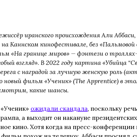
жиссёр иранского происхождения Али Аббаси, к
 на Каннском кинофестивале, без «Пальмовой в
ильм «На границе миров» — фэнтези о троллях
обый взгляд». В 2022 году картина «Убийца “С
Берега с наградой за лучшую женскую роль (ак
о новый фильм «Ученик» (The Apprentice) в эт
ссмотрим, какие шансы.
 «Ученик»
ожидали скандала
, поскольку реч
рампа, а выходит он накануне президентских 
ное кино. Хотя когда на пресс-конференции 
о фильм похож на телешоу, Аббаси просиял, с