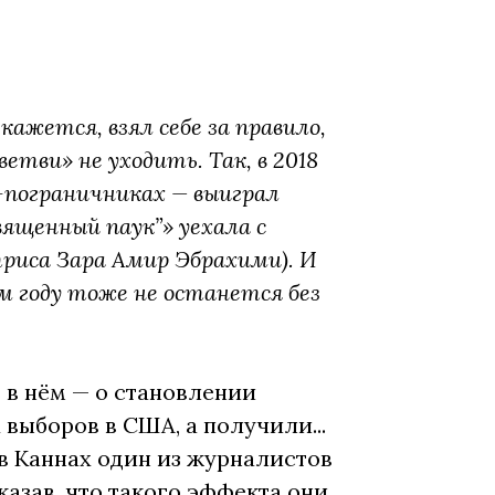
ажется, взял себе за правило,
етви» не уходить. Так, в 2018
-пограничниках — выиграл
вященный паук”» уехала с
триса Зара Амир Эбрахими). И
ом году тоже не останется без
ь в нём — о становлении
выборов в США, а получили...
в Каннах один из журналистов
казав, что такого эффекта они