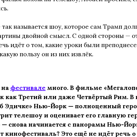
сь.
 так называется шоу, которое сам Трамп долг
артины двойной смысл. С одной стороны — о
ечь идёт о том, какие уроки были преподне
какую пользу он из них извлёк.
 на
фестивале
много. В фильме «Мегалоп
к как Третий или даже Четвёртый Рим. В
б Эдичке» Нью-Йорк — полноценный герой
рит телешоу и оценивает его главную ге
 — снова начинается с панорамы Нью-Йорк
 кинофестиваль? Это ещё не идёт речь о 