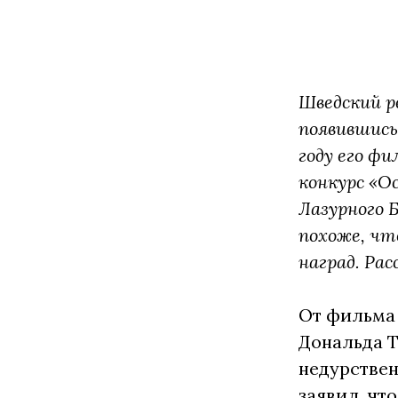
Шведский ре
появившись
году его ф
конкурс «Ос
Лазурного 
похоже, чт
наград. Ра
От фильма
Дональда Т
недурствен
заявил, чт