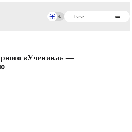
арного «Ученика» —
лю