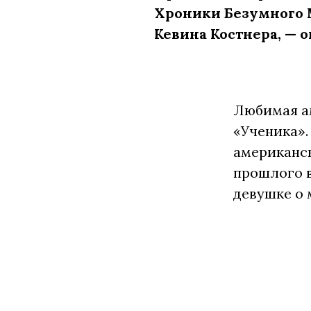
Хроники Безумного М
Кевина Костнера, — 
Любимая ам
«Ученика».
американск
прошлого в
девушке о 