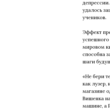
депрессии.
удалось за
учеников.
Эффект пре
успешного 
мировом ки
способна з
шаги буду
«Не бери т
как лузер,
магазине о
Вишенка на
машине, а 