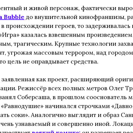
ентный и живой персонаж, фактически выро
а Bubble
до внушительной кинофраншизы, ра
 в происхождении героев, то задерживалась 
 «Игра» казалась взвешенным произведением
ным, трагическим. Крупные технологии захв
т, угрожая массовым террором, над городом 
что цель не оправдывает средства.
, заявленная как проект, расширяющий ориг
ции. Режиссёр всех полных метров Олег Тр
занял Соберсаша, в прошлом сооснователь 
 «Равнодушие» начинался строчками «Давно
ать соки». Аналогично выглядит и образ Сан
чень узнаваемый и совершенно иной. Локац
существует
всякий комикс:
он разрешает реа