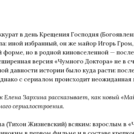
аккурат в день Крещения Господня (Богоявле
па: иной избранный, он же майор Игорь Гром, 
 форме, но в родной киновселенной — посл
сширенная версия «Чумного Доктора» не в сч
ой давности истории было куда расти: пос
 Однако с сериалом происходит неожиданна
 Елена Зархина рассказывает, как новый «Ма
ого сериалостроения.
а (Тихон Жизневский) всяким: взрослым в «
иноким в первом фильме и в составе крепкой