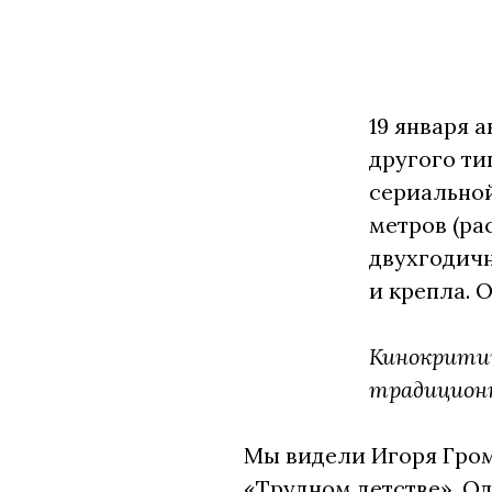
19 января 
другого ти
сериальной
метров (ра
двухгодичн
и крепла.
Кинокритик
традиционн
Мы видели Игоря Гром
«Трудном детстве». Од