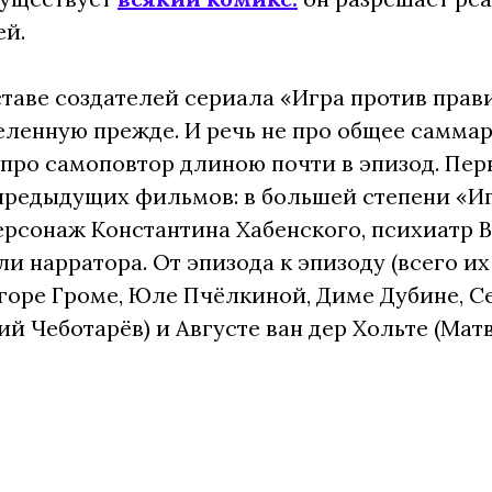
ей.
таве создателей сериала «Игра против прави
еленную прежде. И речь не про общее саммар
а про самоповтор длиною почти в эпизод. Пе
предыдущих фильмов: в большей степени «Иг
ерсонаж Константина Хабенского, психиатр 
ли нарратора. От эпизода к эпизоду (всего и
горе Громе, Юле Пчёлкиной, Диме Дубине, С
й Чеботарёв) и Августе ван дер Хольте (Мат