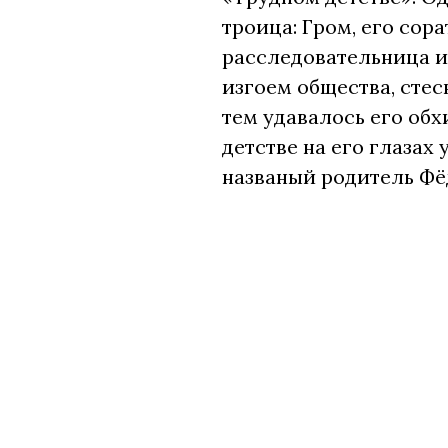
троица: Гром, его сор
расследовательница и
изгоем общества, стес
тем удавалось его об
детстве на его глазах
названый родитель Фё