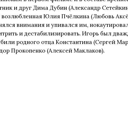
атник и друг Дима Дубин (Александр Сетейкин
 возлюбленная Юлия Пчёлкина (Любовь Аксён
нялся внимания и упивался им, нокаутировал
хитрить и дестабилизировать. Игорь был два
 убили родного отца Константина (Сергей Мар
дор Прокопенко (Алексей Маклаков).