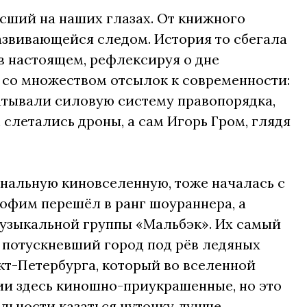
сший на наших глазах. От книжного
звивающейся следом. История то сбегала
в настоящем, рефлексируя о дне
 со множеством отсылок к современности:
атывали силовую систему правопорядка,
слетались дроны, а сам Игорь Гром, глядя
инальную киновселенную, тоже началась с
офим перешёл в ранг шоураннера, а
музыкальной группы «Мальбэк». Их самый
 потускневший город под рёв ледяных
кт-Петербурга, который во вселенной
ии здесь киношно-приукрашенные, но это
льности казаться чуточку лучше,