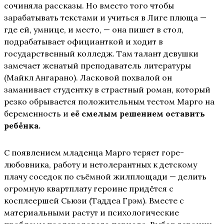
сочиняла рассказы. Но вместо того чтобы
зарабатывать текстами и учиться в Лиге плюща —
где ей, умнице, и место, — она пишет в стол,
подрабатывает официанткой и ходит в
государственный колледж. Там талант девушки
замечает женатый преподаватель литературы
(Майкл Ангарано). Ласковой похвалой он
заманивает студентку в страстный роман, который
резко обрывается положительным тестом Марго на
беременность и
её смелым решением оставить
ребёнка.
С появлением младенца Марго теряет горе-
любовника, работу и нетолерантных к детскому
плачу соседок по съёмной жилплощади — делить
огромную квартплату героине придётся с
косплеершей Сьюзи (Таддеа Грэм). Вместе с
материальными растут и психологические