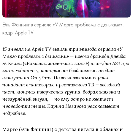
Эль Фаннинг в сериале «У Марго проблемы с деньгами»,
кадр: Apple TV
15 апреля на Apple TV вышли три эпизода сериала «У
Марго проблемы с деньгами» — нового драмеди Дэвида
Э. Келли («Большая маленькая ложь») и студии A24 про
мать-одиночку, которая от безденежья заводит
аккаунт на OnlyFans. По всем вводным сериал
попадает в категорию престижного ТВ — звёздный
каст, мощная творческая группа, бодрая завязка и
незаурядный визуал, — но ему остро не хватает
проработки темы. Карина Назарова рассказывает
подробнее.
Марго (Эль Фаннинг) с детства витала в облаках и