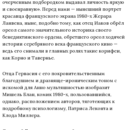
очерченным подбородком выдавал личность яркую
и своенравную». Перед нами — нынешний портрет
красавца французского экрана 1980-х Жерара
Ланвена, ныне, подобно тому, как отец Иаков обрёл
ореол самого значительного историка своего
бенедиктинского ордена, обретшего ореол ходячей
истории серебряного века французского кино —
ведь его снимали в главных ролях такие корифеи,
как Корно и Тавернье.
Отца Гервасия с его покровительственным
благодушием и дразняще-ироническим тоном с
искомой для Анно мультяшностью изобразит
Мишель Блан, комик 1980-х, пользовавшийся,
однако, расположением авторов, тяготеющих к
подробному психологизму, Патриса Леконта и
Клода Миллера.