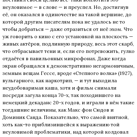
неуловимое — в слове — и преуспел. Но, достигнув
её, он оказался в одиночестве на такой вершине, до
которой другим писателям пока не удалось не то
чтобы добраться — даже отразиться от неё эхом. Что
уж говорить о кино с его установкой на плоскость —
живых актёров, подлинную природу, весь этот скарб,
что отбрасывает тени и, если его потревожить, гулко
отдаётся в павильонных микрофонах. Даже когда
экран обращался к демонстративно негармоничным,
земным вещам Гессе, вроде «Степного волка» (1927),
вульгарного, как наркотрип, — и тут выходила
неудобоваримая каша, хотя и фильм снимали
посреди загула конца 70-х, так походившего на
немецкий декаданс 20-х годов, и играли в нём такие
тогдашние величины, как Макс фон Сюдов и
Доминик Санда. Показательно, что самой внятной,
хоть как-то приблизившейся к выражению той
неуловимой проблематики, над которой колдовал