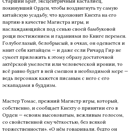
Старший Брат, эксцентричный касталиец,
покинувший Орден, чтобы воздвигнуть ту самую
китайскую усадьбу, что вдохновит Кнехта на его
партию в качестве Магистра игры, и
наслаждающийся под сенью своей бамбуковой
рощи постижением и гаданиями по Книге перемен.
Голубоглазый, белобрысый, в очках, он одевается и
мнит себя китайцем — и даже если Ричард Гир не
сумеет приложить к этому образу достаточной
актёрской умелости или человеческой иронии, то
всё равно будет в ней смешон в необходимой мере —
ведь персонаж кажется писаным с него с его
эскападами в буддизм.
Мастер Томас, прежний Магистр игры, который,
собственно, и сообщает Кнехту о принятии его в
Орден — «своим высоковатым, вежливым голосом,
со свойственной ему чёткостью, без всякой
торжественности». «О нём говаривали, будто он