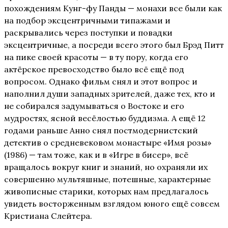
похождениям Кунг-фу Панды — монахи все были как
на подбор эксцентричными типажами и
раскрывались через поступки и повадки
эксцентричные, а посреди всего этого был Брэд Питт
на пике своей красоты — в ту пору, когда его
актёрское превосходство было всё ещё под
вопросом. Однако фильм снял и этот вопрос и
наполнил души западных зрителей, даже тех, кто и
не собирался задумываться о Востоке и его
мудростях, ясной весёлостью буддизма. А ещё 12
годами раньше Анно снял постмодернистский
детектив о средневековом монастыре «Имя розы»
(1986) — там тоже, как и в «Игре в бисер», всё
вращалось вокруг книг и знаний, но охраняли их
совершенно мультяшные, потешные, характерные
живописные старики, которых нам предлагалось
увидеть восторженным взглядом юного ещё совсем
Кристиана Слейтера.