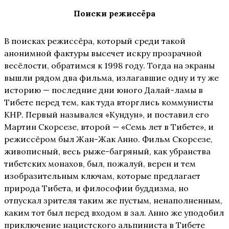
Поиски режиссёра
В поисках режиссёра, который среди такой
анонимной фактуры высечет искру прозрачной
весёлости, обратимся к 1998 году. Тогда на экраны
вышли рядом два фильма, излагавшие одну и ту же
историю — последние дни юного Далай-ламы в
Тибете перед тем, как туда вторглись коммунисты
КНР. Первый назывался «Кундун», и поставил его
Мартин Скорсезе, второй — «Семь лет в Тибете», и
режиссёром был Жан-Жак Анно. Фильм Скорсезе,
живописный, весь рыже-багряный, как убранства
тибетских монахов, был, пожалуй, верен и тем
изобразительным ключам, которые предлагает
природа Тибета, и философии буддизма, но
отпускал зрителя таким же пустым, ненаполненным,
каким тот был перед входом в зал. Анно же уподобил
приключение нацистского альпиниста в Тибете