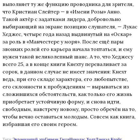
выполняет ту же функцию проводника для зрителя,
что Кристиан Слейтер — в «Имени Розы» Анно.
Такой актёр с задатками лидера, добровольно
выбирающий на экране позицию слушателя, — Лукас
Хеджес, четыре года назад выдвинутый на «Оскар»
за роль в «Манчестере у моря». После ещё пары
звонких ролей его карьера начала топтаться, и ему
нужен такой великолепный шанс. А то, что Хеджесу
всего 25, а в конце книги Кнехту переваливает за
сорок, в данном случае не имеет значения: Кнехт
ведь, при его складе характера, его любопытстве,
его склонности к пробуждениям — вырываться из
сложившихся обстоятельств, как только его жизнь
приобретает устойчивую форму, и снова идти,
свободным, навстречу новому, просто обречён на то,
чтобы вечно оставаться молодым. Совсем как книга,
избравшая его своим героем.
Теги:
Экранизируй это
Герман Гессе
Николас Холт
Дэниэл Крэйг