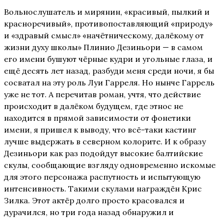
Вольнослушатель и мирянин, «красивый, пылкий и
красноречивый», противопоставляющий «природу»
и «здравый смысл» «начётническому, далёкому от
жизни духу школы» Плинио Дезиньори — в самом
его имени бушуют чёрные кудри и угольные глаза, и
ещё десять лет назад, разбуди меня среди ночи, я бы
сосватал на эту роль Луи Гарреля. Но нынче Гаррель
уже не тот. А перечитав роман, учтя, что действие
происходит в далёком будущем, где этнос не
находится в прямой зависимости от фонетики
имени, я пришел к выводу, что всё-таки кастинг
лучше выдержать в северном колорите. И к образу
Дезиньори как раз подойдут высокие балтийские
скулы, сообщающие взгляду одновременно искомые
для этого персонажа распутность и испытующую
интенсивность. Такими скулами награждён Крис
Зилка. Этот актёр долго просто красовался и
дурачился, но три года назад обнаружил и