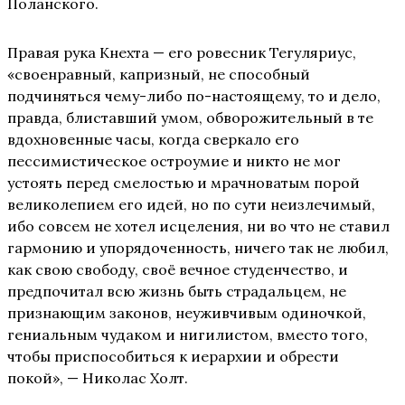
Поланского.
Правая рука Кнехта — его ровесник Тегуляриус,
«своенравный, капризный, не способный
подчиняться чему-либо по-настоящему, то и дело,
правда, блиставший умом, обворожительный в те
вдохновенные часы, когда сверкало его
пессимистическое остроумие и никто не мог
устоять перед смелостью и мрачноватым порой
великолепием его идей, но по сути неизлечимый,
ибо совсем не хотел исцеления, ни во что не ставил
гармонию и упорядоченность, ничего так не любил,
как свою свободу, своё вечное студенчество, и
предпочитал всю жизнь быть страдальцем, не
признающим законов, неуживчивым одиночкой,
гениальным чудаком и нигилистом, вместо того,
чтобы приспособиться к иерархии и обрести
покой», — Николас Холт.