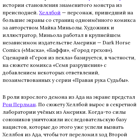
истории становления знаменитого монстра из
преисподней.
Хеллбой
— персонаж, пришедший на
большие экраны со страниц одноимённого комикса
за авторством Майка Миньолы. Художник и
иллюстратор, Миньола работал в крупнейшем
независимом издательстве Америки — Dark Horse
Comics («Маска», «Баффи», «Город грехов»).
Сценарий «Героя из пекла» базируется, в частности,
на сюжете комикса «Семя разрушения» с
добавлением некоторых ответвлений,
позаимствованных у серии «Правая рука Судьбы».
В роли взрослого демона из Ада на экране предстал
Рон Перлман
. По сюжету Хеллбой вырос в секретной
лаборатории учёных из Америки. Когда-то силы
союзников уничтожили исследовательскую базу
нацистов, которые до этого уже успели вызвать
Хеллбоя из Ада, чтобы тот переломил ход Второй