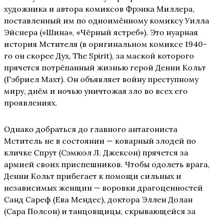
художника и автора комиксов Фрэнка Миллера,
поставленный им по одноимённому комиксу Уилла
Эйснера («Шина», «Чёрный ястреб»). Это нуарная
история Мстителя (в оригинальном комиксе 1940-
го он скорее Дух, The Spirit), за маской которого
прячется потрёпанный жизнью герой Денни Кольт
(Гэбриел Махт). Он объявляет войну преступному
миру, днём и ночью уничтожая зло во всех его
проявлениях.
Однако добраться до главного антагониста
Мститель не в состоянии — коварный злодей по
кличке Спрут (Сэмюэл Л. Джексон) прячется за
армией своих приспешников. Чтобы одолеть врага,
Денни Кольт прибегает к помощи сильных и
независимых женщин — воровки драгоценностей
Санд Сареф (Ева Мендес), доктора Эллен Долан
(Сара Полсон) и танцовщицы, скрывающейся за