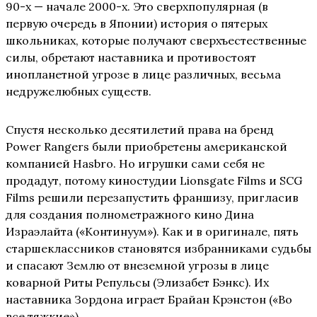
90-х — начале 2000-х. Это сверхпопулярная (в
первую очередь в Японии) история о пятерых
школьниках, которые получают сверхъестественные
силы, обретают наставника и противостоят
инопланетной угрозе в лице различных, весьма
недружелюбных существ.
Спустя несколько десятилетий права на бренд
Power Rangers были приобретены американской
компанией Hasbro. Но игрушки сами себя не
продадут, потому киностудии Lionsgate Films и SCG
Films решили перезапустить франшизу, пригласив
для создания полнометражного кино Дина
Израэлайта («Континуум»). Как и в оригинале, пять
старшеклассников становятся избранниками судьбы
и спасают Землю от внеземной угрозы в лице
коварной Риты Репульсы (Элизабет Бэнкс). Их
наставника Зордона играет Брайан Крэнстон («Во
все тяжкие»).