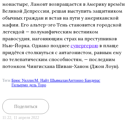
монастыре, Ламонт возвращается в Америку времён
Великой Депрессии, решая выступить защитником
обычных граждан и встав на пути у американской
мафии. Его альтер-эго Тень становится городской
легендой — полумифическим вестником
правосудия, нагоняющим страх на преступников
Нью-Йорка. Однако позднее
супергерою
в плаще
придётся столкнуться с антагонистом, равным ему
по телепатическим способностям, — последним
потомком Чингисхана Шиван-Ханом (Джон Лоун).
Теги:
Брюс Уиллис
М. Найт Шьямалан
Антонио Бандерас
Гильермо дель Торо
Поделиться
11:22, 11 апреля 2022