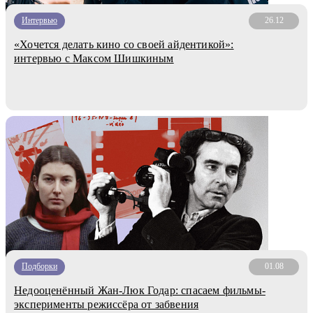
Интервью
26.12
«Хочется делать кино со своей айдентикой»:
интервью с Максом Шишкиным
Подборки
01.08
Недооценённый Жан-Люк Годар: спасаем фильмы-
эксперименты режиссёра от забвения