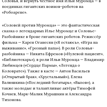
Соловья, и вернуть честное имя Ильи Муромца — в
поединках гигантских воинов-роботов на
«Робоарене».
«Соловей против Муромца» — это фантастическая
сказка о легендарных Илье Муромце и Соловье-
Разбойнике в броне гигантских роботов. Режиссёр
фильма — Карен Оганесян («Я остаюсь», «Игра на
выживание», «Грозный папа»). В роли Соловья-
разбойника — Никита Ефремов («Нулевой пациент»,
«Библиотекарь»), в роли Ильи Муромца — Владимир
Любимцев («Сердце Пармы», «Легенда о
Коловрате»). Также в касте — Антон Васильев
(«Открытый брак», «Хрустальный»), Елена
Валюшкина («Последний богатырь», «Вызов»), а
также молодые и талантливые актёры Тимофей
Кочнев, Марк-Малик Мурашкин и Александра
Тихонова.