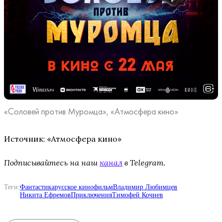
«Соловей против Муромца», «Атмосфера кино»
Источник: «Атмосфера кино»
Подписывайтесь на наш
канал
в Telegram.
Теги:
Фантастика
русское кино
фильм
Владимир Любимцев
Никита Ефремов
Приключения
Тимофей Кочнев