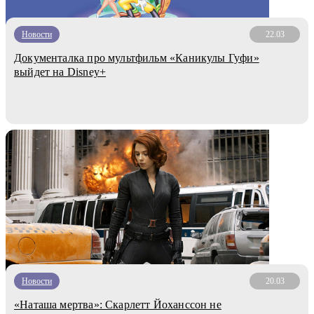
Новости
22.03
Документалка про мультфильм «Каникулы Гуфи»
выйдет на Disney+
Новости
20.03
«Наташа мертва»: Скарлетт Йоханссон не