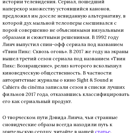
истории телевидения. Сериал, пошедший
наперекор множеству устоявшийся канонов,
предложил им доселе невиданную альтернативу, в
которой дух мыльной телеоперы смешивался с
порой совершенно не объяснимыми визуальными
образами и сюжетными решениями. В 1992 году
Линч выпустил спин-офф сериала под названием
«Твин Пикс: Сквозь огонь». В 2017 же году на экраны
вышел третий сезон сериала под названием «Твин
Пикс: Возвращение», релиз которого всколыхнул
киноведческую общественность. В частности
авторитетные журналы о кино Sight & Sound и
Cahiers du cinéma записали сезон в списки лучших
фильмов 2017 года, отказавшись классифицировать
его как сериальный продукт.
О творческом пути Дэвида Линча, чьи странные
сновидческие образы всегда находили путь к
зрительскую сердцу, читайте в нашей
статье
.