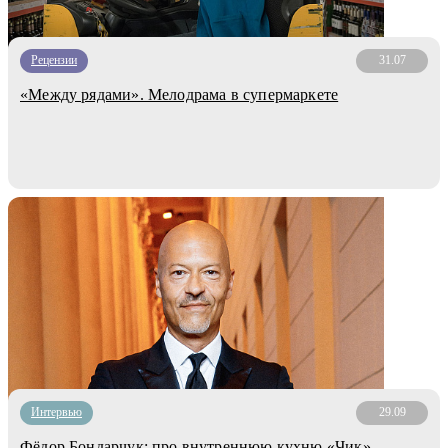
Рецензии
31.07
«Между рядами». Мелодрама в супермаркете
Интервью
29.09
Фёдор Бондарчук: про внутреннюю кухню «Чик»,