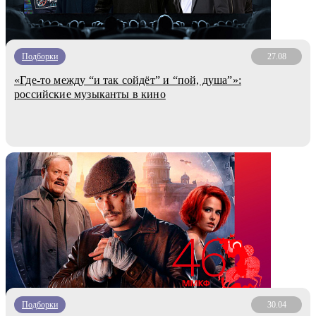
Подборки
27.08
«Где-то между “и так сойдёт” и “пой, душа”»:
российские музыканты в кино
Подборки
30.04