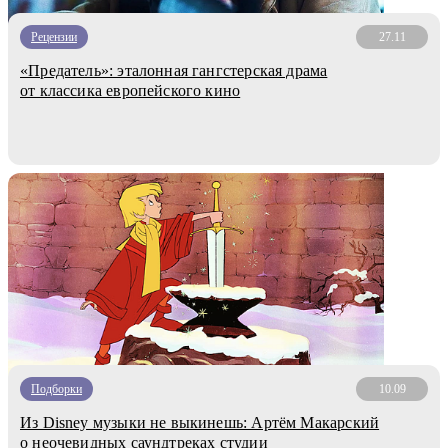
Рецензии
27.11
«Предатель»: эталонная гангстерская драма
от классика европейского кино
Подборки
10.09
Из Disney музыки не выкинешь: Артём Макарский
о неочевидных саундтреках студии