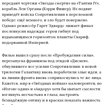
передают чертежи «Звезды смерти» на «Тантив IV»,
корабль Леи Органы (Кэрри Фишер). Их подвиг
приведёт войска Сопротивления к переломной
победе: ещё немного, и зло будет повержено.
Однако режиссёр Гарет Эдвардс лишает финал
послевкусия надежды: герои гибнут под
вздымающимся горизонтом планеты Скариф,
подорванной Империей.
Фильм вышел сразу после «Пробуждения силы»,
перезапуска франшизы под эгидой «Диснея»,
обнулившего все усилия Сопротивления: в новой
трилогии Галактику вновь поработили злые идеи, а
на линии фронта вновь соприкоснулись те же лица.
Кажется, мир в «Звёздных войнах» маловероятен, но
«Изгою-один» и «Андору» хотя бы хватает смелости
взглянуть несчастьям в глаза, настроить
безнадёжную оптику и в красках показать важность