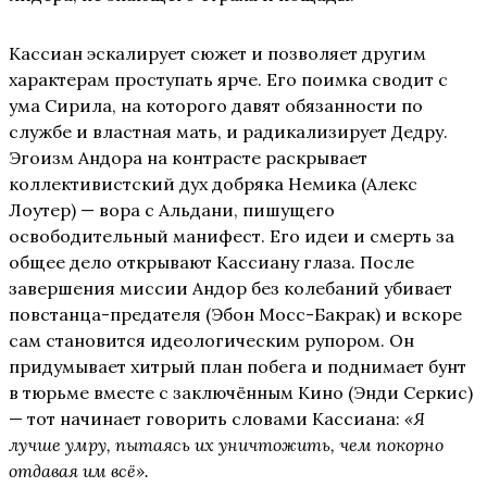
Кассиан эскалирует сюжет и позволяет другим
характерам проступать ярче. Его поимка сводит с
ума Сирила, на которого давят обязанности по
службе и властная мать, и радикализирует Дедру.
Эгоизм Андора на контрасте раскрывает
коллективистский дух добряка Немика (Алекс
Лоутер) — вора с Альдани, пишущего
освободительный манифест. Его идеи и смерть за
общее дело открывают Кассиану глаза. После
завершения миссии Андор без колебаний убивает
повстанца-предателя (Эбон Мосс-Бакрак) и вскоре
сам становится идеологическим рупором. Он
придумывает хитрый план побега и поднимает бунт
в тюрьме вместе с заключённым Кино (Энди Серкис)
— тот начинает говорить словами Кассиана:
«Я
лучше умру, пытаясь их уничтожить, чем покорно
отдавая им всё».