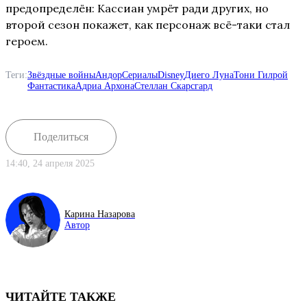
предопределён: Кассиан умрёт ради других, но
второй сезон покажет, как персонаж всё-таки стал
героем.
Теги:
Звёздные войны
Андор
Сериалы
Disney
Диего Луна
Тони Гилрой
Фантастика
Адриа Архона
Стеллан Скарсгард
Поделиться
14:40, 24 апреля 2025
Карина Назарова
Автор
ЧИТАЙТЕ ТАКЖЕ