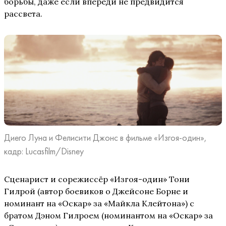
борьбы, даже если впереди не предвидится
рассвета.
Диего Луна и Фелисити Джонс в фильме «Изгоя-один»,
кадр: Lucasfilm/Disney
Сценарист и сорежиссёр «Изгоя-один» Тони
Гилрой (автор боевиков о Джейсоне Борне и
номинант на «Оскар» за «Майкла Клейтона») с
братом Дэном Гилроем (номинантом на «Оскар» за