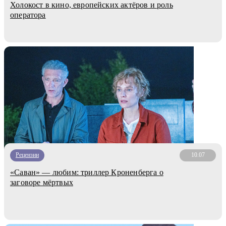
Холокост в кино, европейских актёров и роль
оператора
Рецензии
10.07
«Саван» — любим: триллер Кроненберга о
заговоре мёртвых