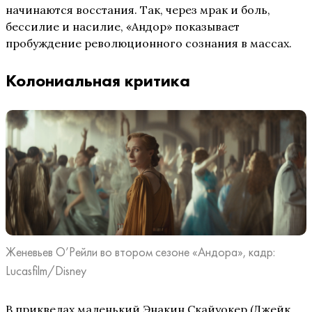
начинаются восстания. Так, через мрак и боль,
бессилие и насилие, «Андор» показывает
пробуждение революционного сознания в массах.
Колониальная критика
Женевьев О’Рейли во втором сезоне «Андора», кадр:
Lucasfilm/Disney
В приквелах маленький Энакин Скайуокер (Джейк