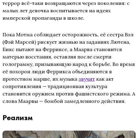
террор всё-таки возвращаются через поколения: с
малых лет девочка воспитывается на идеях
имперской пропаганды в школе.
Пока Мотма соблюдает осторожность, её сестра Вэл
(Фэй Марсей) рискует жизнью на заданиях Лютена,
Бикс пытают на Ферриксе, а Маарва становится
матерью восстания, оставляя после смерти
голограмму, призывающую народ к борьбе. Во время
её похорон люди Феррикса объединяются в
протестном марше, их музыка
звучит
как акт
сопротивления — традиционная культура
становится оружием против фашистского режима. А
слова Маарвы — бомбой замедленного действия.
Реализм