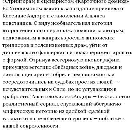
«Стрингера») и сценаристом «Карточного домика»
Бо Уиллимоном взялись за создание приквела о
Кассиане Андоре и становлении Альянса
повстанцев. С виду необязательная история
второстепенного персонажа позволила авторам,
подкованным в жанрах взрослых шпионских
триллеров и телевизионных драм, уйти от
диснеевского фансервиса и поэкспериментировать
с формой. Отринув вестерновую иконографию,
присущую эстетике «Звёздных войн», джедаев и
ситхов, сценаристы обрели независимость и
сосредоточились на судьбах простых людей —
нечувствительных к Силе, но не уступающих в
храбрости. Так и сложился «Андор» — безжалостно
реалистичный сериал, спускающий абстрактно-
мифическую историю из далёкой-далёкой
галактики на человеческий уровень — поближе к
нашей современности.