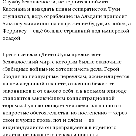
Службу безопасности, не терпится поймать
Кассиана и выведать планы сепаратистов. Тучи
сгущаются, ведь ограбление на Альдани приносит
Альянсу миллионы на снаряжение будущих войск, а
Ферриксу — ещё больше страданий под имперской
осадой.
Грустные глаза Диего Луны преломляет
безжалостный мир, с которым былые сказочные
«Звёздные войны» не хотели иметь дела. Герой
бродит по неонуарным переулкам, ассимилируется
на неизведанной планете, отчаянно бежит от
законников и от самого себя, а в восьмом эпизоде
становится заключённым концентрационной
тюрьмы. Луна воплощает человека, загнанного в
непростые обстоятельства, но постепенно — через
свои и чужие кровь, пот и слёзы — из
индивидуалиста он превращается в идейного
лидера, не знающего страха и пощады.