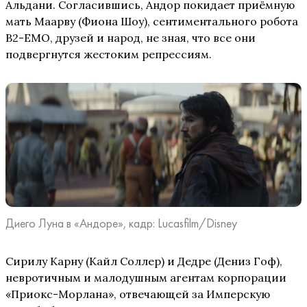
Альдани. Согласившись, Андор покидает приёмную
мать Маарву (Фиона Шоу), сентиментального робота
B2-EMO, друзей и народ, не зная, что все они
подвергнутся жестоким репрессиям.
Диего Луна в «Андоре», кадр: Lucasfilm/Disney
Сирилу Карну (Кайл Соллер) и Дедре (Дениз Гоф),
невротичным и малодушным агентам корпорации
«Приокс-Морлана», отвечающей за Имперскую