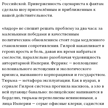
Российской. Приверженность сценариста к фактам
сделала шоу приземлённым и приближенным к
нашей действительности.
«Андор» не спешит решать проблему за два часа: за
маленькими победами и качественным
политическим обновлением стоят годы медленного
становления сопротивления. Гилрой накапливает в
героях ярость и боль, давая им время набраться
смелости, параллельно разоблачая чудовищность
авторитарной Империи. Феррикс — воплощение
колониального истощения и экологического
кризиса, вызванного корпорациями и государством.
Тюрьма — метафора эксплуатации. Как в нуарах, в
сериале Гилроя система прогнила насквозь, а зло в
ней пугающе банально: полицейские напиваются в
борделях, тюрьмы переполнены невиновными, а
лица Империи — серые офисные клерки, садистски