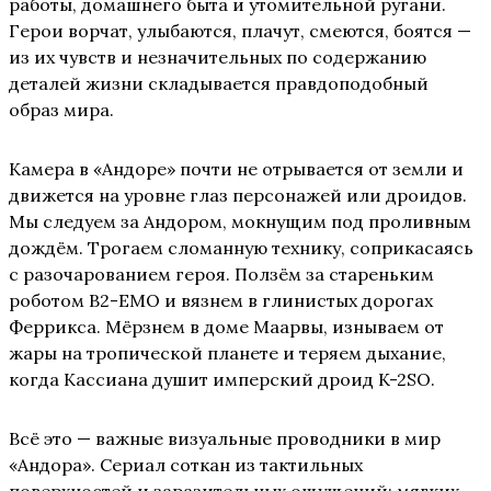
работы, домашнего быта и утомительной ругани.
Герои ворчат, улыбаются, плачут, смеются, боятся —
из их чувств и незначительных по содержанию
деталей жизни складывается правдоподобный
образ мира.
Камера в «Андоре» почти не отрывается от земли и
движется на уровне глаз персонажей или дроидов.
Мы следуем за Андором, мокнущим под проливным
дождём. Трогаем сломанную технику, соприкасаясь
с разочарованием героя. Ползём за стареньким
роботом B2-EMO и вязнем в глинистых дорогах
Феррикса. Мёрзнем в доме Маарвы, изнываем от
жары на тропической планете и теряем дыхание,
когда Кассиана душит имперский дроид K-2SO.
Всё это — важные визуальные проводники в мир
«Андора». Сериал соткан из тактильных
поверхностей и заразительных ощущений: мягких