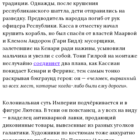
традиции. Однажды, после крушения
республиканского шаттла, дети отправились на
разведку. Предводитель народца погиб от рук
офицера Республики. Касса в отместку начал
крушить корабль, но был спасён от властей Маарвой
и Клемом Андором (Гари Бидл): мусорщики,
залетевшие на Кенари ради наживы, усыновили
мальчика и увезли с собой. Тони Гилрой на монтаже
неслучайно
соединяет
два плана, как Кассиан
покидает Кенари и Феррикс, тем самым тонко
раскрывая бэкграунд героя: он —
«человек, вырванный
из всех мест, которые когда-либо были ему дороги».
Колониальная суть Империи подчёркивается и в
фигуре Лютена. В тени он повстанец, а у всех на виду
— владелец антикварной лавки, продающий
диковинные товары, вывезенные из разных уголков
галактики. Художники по костюмам тоже аккуратно
подсветили проблему. На Перрине (Аластер