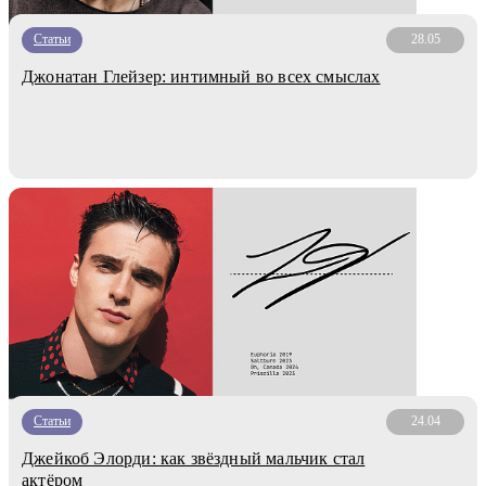
Статьи
28.05
Джонатан Глейзер: интимный во всех смыслах
Статьи
24.04
Джейкоб Элорди: как звёздный мальчик стал
актёром