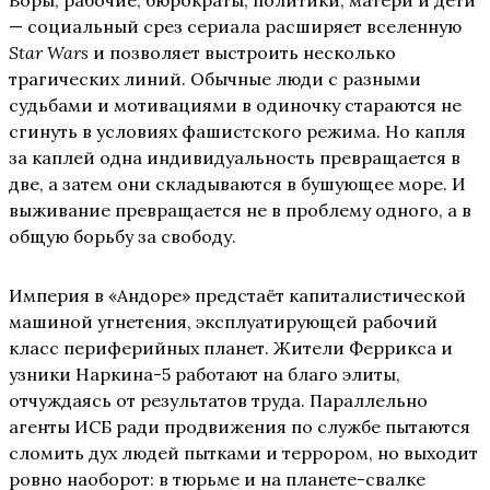
Воры, рабочие, бюрократы, политики, матери и дети
— социальный срез сериала расширяет вселенную
Star Wars
и позволяет выстроить несколько
трагических линий. Обычные люди с разными
судьбами и мотивациями в одиночку стараются не
сгинуть в условиях фашистского режима. Но капля
за каплей одна индивидуальность превращается в
две, а затем они складываются в бушующее море. И
выживание превращается не в проблему одного, а в
общую борьбу за свободу.
Империя в «Андоре» предстаёт капиталистической
машиной угнетения, эксплуатирующей рабочий
класс периферийных планет. Жители Феррикса и
узники Наркина-5 работают на благо элиты,
отчуждаясь от результатов труда. Параллельно
агенты ИСБ ради продвижения по службе пытаются
сломить дух людей пытками и террором, но выходит
ровно наоборот: в тюрьме и на планете-свалке