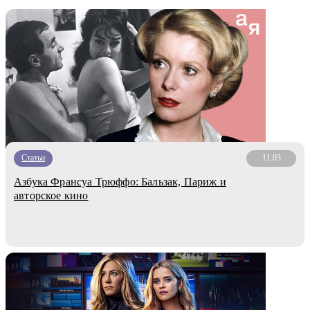
Статьи
11.03
Азбука Франсуа Трюффо: Бальзак, Париж и
авторское кино