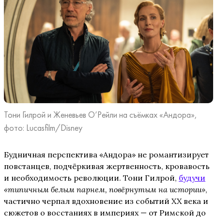
Тони Гилрой и Женевьев О’Рейли на съёмках «Андора»,
фото: Lucasfilm/Disney
Будничная перспектива «Андора» не романтизирует
повстанцев, подчёркивая жертвенность, кровавость
и необходимость революции. Тони Гилрой,
будучи
«типичным белым парнем, повёрнутым на истории»
,
частично черпал вдохновение из событий XX века и
сюжетов о восстаниях в империях — от Римской до