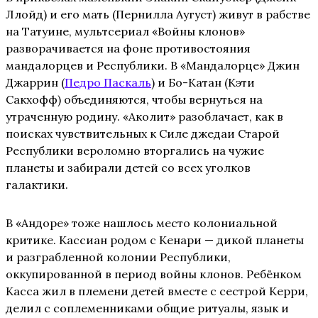
Ллойд) и его мать (Пернилла Аугуст) живут в рабстве
на Татуине, мультсериал «Войны клонов»
разворачивается на фоне противостояния
мандалорцев и Республики. В «Мандалорце» Джин
Джаррин (
Педро Паскаль
) и Бо-Катан (Кэти
Сакхофф) объединяются, чтобы вернуться на
утраченную родину. «Аколит» разоблачает, как в
поисках чувствительных к Силе джедаи Старой
Республики вероломно вторгались на чужие
планеты и забирали детей со всех уголков
галактики.
В «Андоре» тоже нашлось место колониальной
критике. Кассиан родом с Кенари — дикой планеты
и разграбленной колонии Республики,
оккупированной в период войны клонов. Ребёнком
Касса жил в племени детей вместе с сестрой Керри,
делил с соплеменниками общие ритуалы, язык и