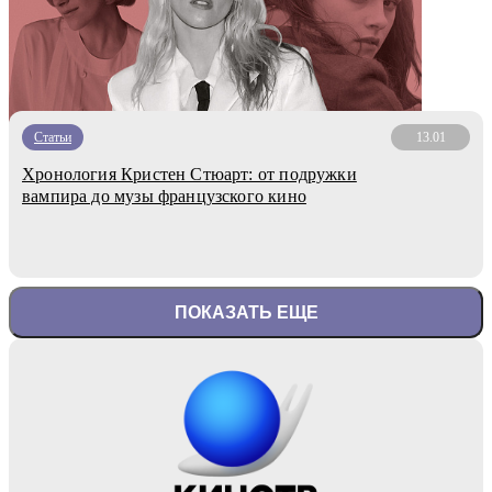
Статьи
13.01
Хронология Кристен Стюарт: от подружки
вампира до музы французского кино
ПОКАЗАТЬ ЕЩЕ