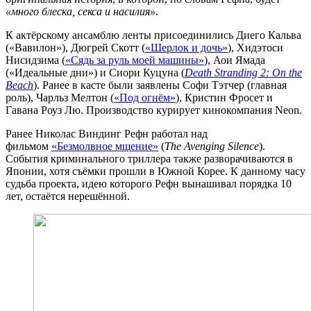
«много блеска, секса и насилия»
.
К актёрскому ансамблю ленты присоединились Диего Кальва
(«Вавилон»), Дюгрей Скотт (
«Шерлок и дочь»
), Хидэтоси
Нисидзима (
«Сядь за руль моей машины»
), Аои Ямада
(«Идеальные дни») и Сиори Куцуна (
Death Stranding 2: On the
Beach
). Ранее в касте были заявлены Софи Тэтчер (главная
роль), Чарльз Мелтон (
«Под огнём»
), Кристин Фросет и
Гавана Роуз Лю. Производство курирует кинокомпания Neon.
Ранее Николас Виндинг Рефн работал над
фильмом
«Безмолвное мщение»
(
The Avenging Silence
).
События криминального триллера также разворачиваются в
Японии, хотя съёмки прошли в Южной Корее. К данному часу
судьба проекта, идею которого Рефн вынашивал порядка 10
лет, остаётся нерешённой.