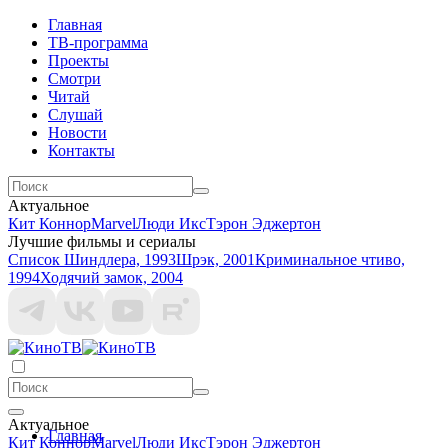
Главная
ТВ-программа
Проекты
Смотри
Читай
Слушай
Новости
Контакты
Актуальное
Кит Коннор
Marvel
Люди Икс
Тэрон Эджертон
Лучшие фильмы и сериалы
Список Шиндлера, 1993
Шрэк, 2001
Криминальное чтиво,
1994
Ходячий замок, 2004
Актуальное
Главная
Кит Коннор
Marvel
Люди Икс
Тэрон Эджертон