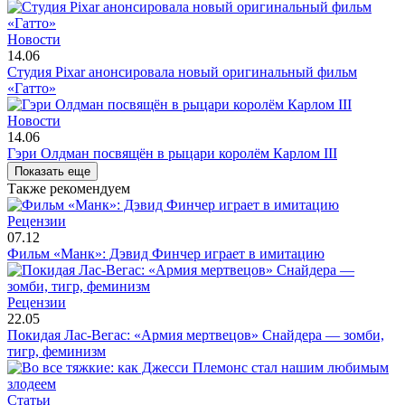
Новости
14.06
Студия Pixar анонсировала новый оригинальный фильм
«Гатто»
Новости
14.06
Гэри Олдман посвящён в рыцари королём Карлом III
Показать еще
Также рекомендуем
Рецензии
07.12
Фильм «Манк»: Дэвид Финчер играет в имитацию
Рецензии
22.05
Покидая Лас-Вегас: «Армия мертвецов» Снайдера — зомби,
тигр, феминизм
Статьи