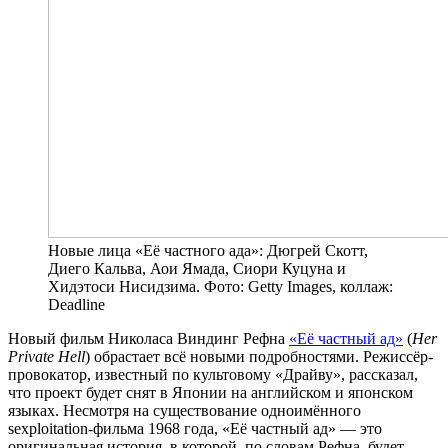
Новые лица «Её частного ада»: Дюгрей Скотт,
Диего Кальва, Аои Ямада, Сиори Куцуна и
Хидэтоси Нисидзима. Фото: Getty Images, коллаж:
Deadline
Новый фильм Николаса Виндинг Рефна
«Её частный ад»
(
Her
Private Hell
) обрастает всё новыми подробностями. Режиссёр-
провокатор, известный по культовому «Драйву», рассказал,
что проект будет снят в Японии на английском и японском
языках. Несмотря на существование одноимённого
sexploitation-фильма 1968 года, «Её частный ад» — это
оригинальная история, в которой, по словам Рефна, будет