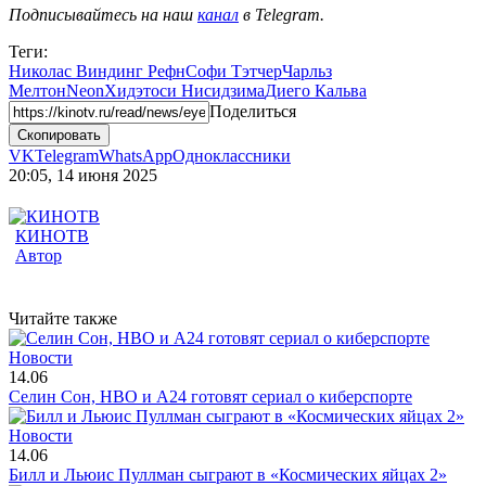
Подписывайтесь на наш
канал
в Telegram.
Теги:
Николас Виндинг Рефн
Софи Тэтчер
Чарльз
Мелтон
Neon
Хидэтоси Нисидзима
Диего Кальва
Поделиться
Скопировать
VK
Telegram
WhatsApp
Одноклассники
20:05, 14 июня 2025
КИНОТВ
Автор
Читайте также
Новости
14.06
Селин Сон, HBO и A24 готовят сериал о киберспорте
Новости
14.06
Билл и Льюис Пуллман сыграют в «Космических яйцах 2»