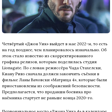
Четвёртый «Джон Уик» выйдет в мае 2022-м, то есть
на год позднее, чем планировалось изначально. Об
этом стало известно из скорректированного
графика релизов, которым поделилась студия
Lionsgate. По словам режиссёра Чада Стахелски,
Киану Ривз сначала должен закончить съёмки в
фильме Ланы Вачовски «Матрица 4», которые были
приостановлены из соображений безопасности.
Предполагается, что продакшн боевика про
наёмника стартует не раньше конца 2020-го.
Первоначальное место «Джона Уика 4» в календаре