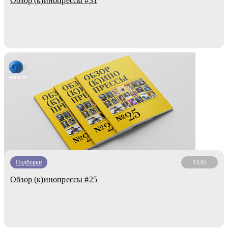
Обзор (к)инопрессы #31
Подборки
14.02
Обзор (к)инопрессы #25