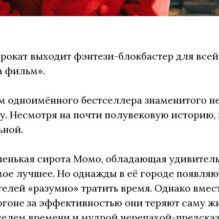
прокат выходит фэнтези-блокбастер для все
а фильм».
м одноимённого бестселлера знаменитого н
ду. Несмотря на почти полувековую историю,
ьной.
ленькая сирота Момо, обладающая удивитель
мое лучшее. Но однажды в её городе появляю
елей «разумно» тратить время. Однако вмест
огоне за эффективностью они теряют саму жи
телем времени и мудрой черепахой-предска