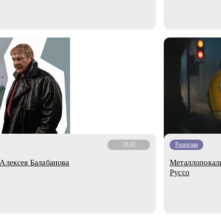
28.02
Рецензии
 Алексея Балабанова
Металлопокали
Руссо