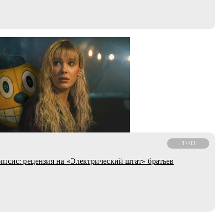
17.03
псис: рецензия на «Электрический штат» братьев