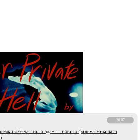
28.07
ъёмки «Её частного ада» — нового фильма Николаса
а