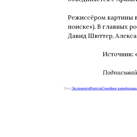
Режиссёром картины в
поиске»). В главных р
Давид Шюттер, Алекса 
Источник:
Подписыва
Теги:
Экспонента
Фэнтези
Семейное кино
фильм