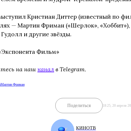
ыступил Кристиан Диттер (известный по фил
олях — Мартин Фриман («Шерлок», «Хоббит»), 
Гудолл и другие звёзды.
 «Экспонента Фильм»
йтесь на наш
канал
в Telegram.
ы
Мартин Фриман
Поделиться
18:25, 20 апреля 2
КИНОТВ