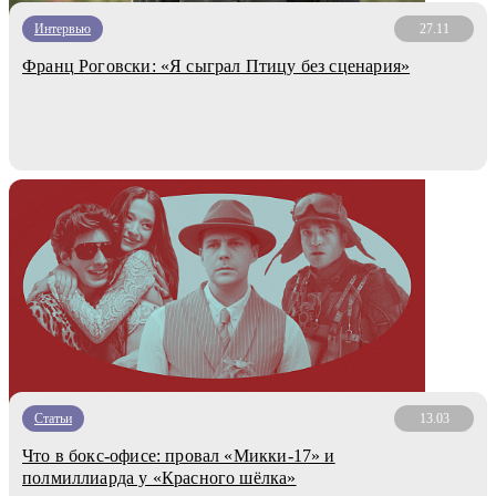
Интервью
27.11
Франц Роговски: «Я сыграл Птицу без сценария»
Статьи
13.03
Что в бокс-офисе: провал «Микки-17» и
полмиллиарда у «Красного шёлка»