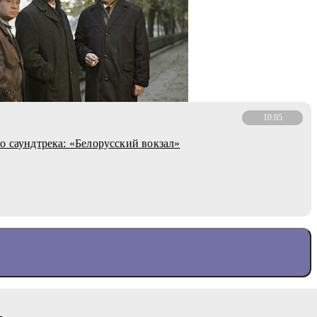
10.05
о саундтрека: «Белорусский вокзал»