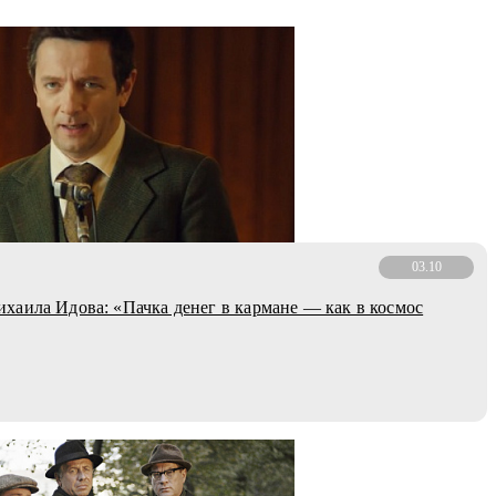
03.10
аила Идова: «Пачка денег в кармане — как в космос