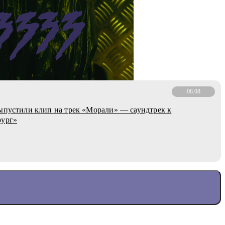
08.08
ыпустили клип на трек «Морали» — саундтрек к
рург»