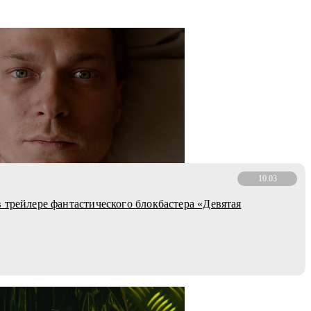
10.03
 трейлере фантастического блокбастера «Девятая