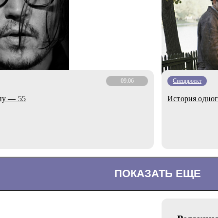
09.06
Спецпроект
пу — 55
История одног
ПОКАЗАТЬ ЕЩЕ