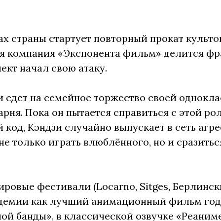
рах страны стартует повторный прокат культ
я компания «Экспонента фильм» делится фр
ект начал свою атаку.
зи едет на семейное торжество своей однокл
арня. Пока он пытается справиться с этой ро
й код, Кэндзи случайно выпускает в сеть аг
не только играть влюблённого, но и сразить
ровые фестивали (Locarno, Sitges, Берлинск
емии как лучший анимационный фильм года,
ой банды», в классической озвучке «Реаниме