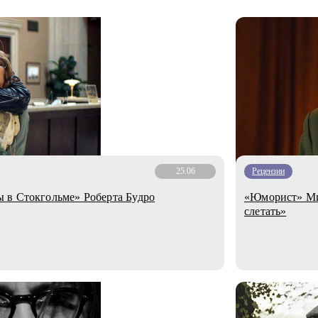
25.06
Рецензии
 в Стокгольме» Роберта Будро
«Юморист» Мих
слетать»