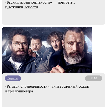
«Баския: взрыв реальности» — портреты,
художники, юности
Рецензии
18.02
«Рыцари справедливости»: универсальный солдат
и три мушкетёра