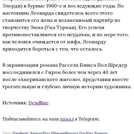
Элорди) в бурные 1960-е и последующие годы. По
настоянию Леонарда свидетелем всего этого
становится его жена и незаменимый партнёр по
творчеству Эмма (Ума Турман). Его успехи
противопоставляются его неудачам, и по мере того,
как человек очищается от мифа, Леонарду
приходится бороться с тем, что осталось.
В экранизации романа Рассела Бэнкса Пол Шредер
воссоединился с Гиром более чем через 40 лет
после «Американского жиголо», представив вместе
трогательную и глубоко личную историю художника.
Источник:
Deadline
Подписывайтесь на наш
канал
в Telegram.
Теги:
Джейкоб Элорди
Пол Шредер
Ричард Гир
Ума Турман