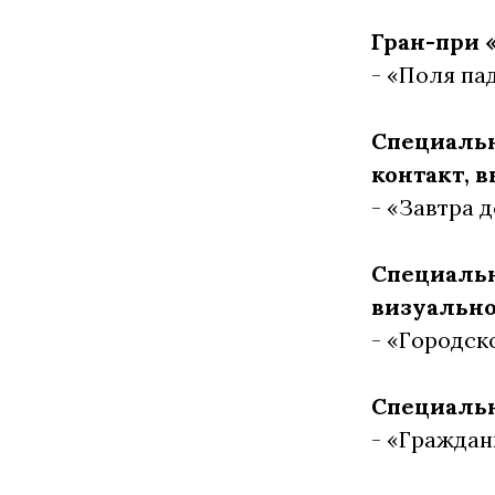
Гран-при 
- «Поля па
Специаль
контакт, 
- «Завтра 
Специальн
визуально
- «Городск
Специальн
- «Граждан