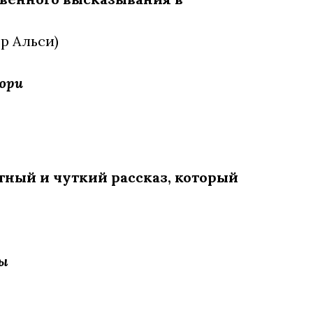
р Альси)
юри
ный и чуткий рассказ, который
ы