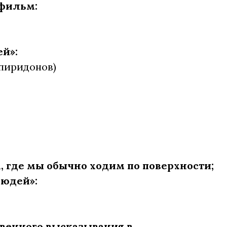
 фильм:
й»:
Спиридонов)
, где мы обычно ходим по поверхности;
людей»:
венного высказывания в