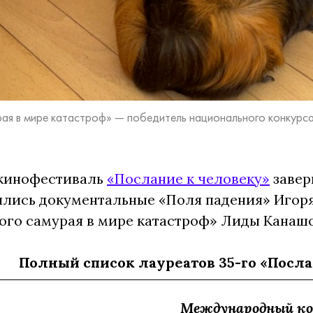
ая в мире катастроф» — победитель национального конкурса
кинофестиваль
«Послание к человеку»
завер
ились документальные «Поля падения» Игоря
го самурая в мире катастроф» Лиды Канашо
Полный список лауреатов 35-го «Посла
Международный ко