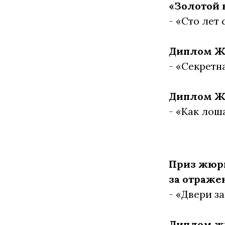
«Золотой 
- «Сто лет
Диплом Жю
- «Секретн
Диплом Ж
- «Как лош
Приз жюри
за отраже
- «Двери з
Диплом жю