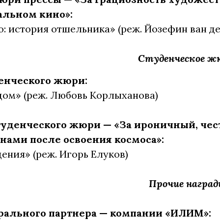
льном кино»:
о: история отшельника» (реж. Йозефин ван де
Студенческое ж
енческого жюри:
дом» (реж. Любовь Корлыханова)
уденческого жюри — «За ироничный, чест
 нами после освоения космоса»:
дения» (реж. Игорь Елуков)
Прочие наград
рального партнера — компании «ИЛИМ»: