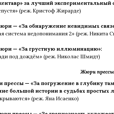
кентавр» за лучший экспериментальный
 спустя» (реж. Кристоф Жирарде)
ри — «За обнаружение невидимых связе
ая система недопонимания 2» (реж. Никита 
юри — «За грустную иллюминацию»:
ади под дождём» (реж. Николас Шмидт)
Жюри прессы
 прессы — «За погружение в глубину там
ние большой истории в судьбах простых 
акрываются» (реж. Яна Исаенко)
ри прессы — «За грациозность художест