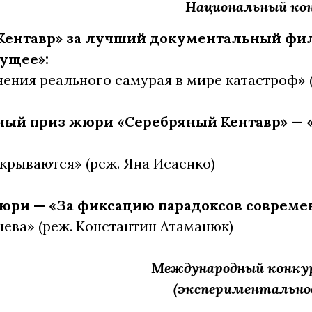
Национальный ко
Кентавр» за лучший документальный фил
дущее»:
ения реального самурая в мире катастроф» 
ый приз жюри «Серебряный Кентавр» — «
акрываются» (реж. Яна Исаенко)
ри — «За фиксацию парадоксов совреме
шева» (реж. Константин Атаманюк)
Международный конкурс
(экспериментальное