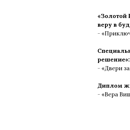
«Золотой 
веру в бу
- «Приключ
Специальн
решение»:
- «Двери з
Диплом жю
- «Вера Ви