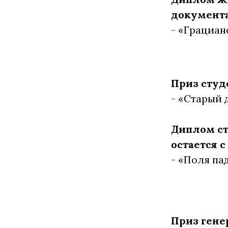
документа
- «Грациан
Приз студ
- «Старый 
Диплом ст
остается с
- «Поля па
Приз гене