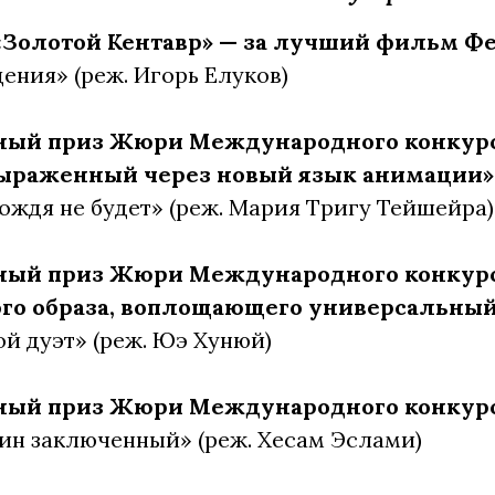
«Золотой Кентавр» — за лучший фильм Фе
дения» (реж. Игорь Елуков)
ный приз Жюри Международного конкурс
выраженный через новый язык анимации»
дождя не будет» (реж. Мария Тригу Тейшейра)
ый приз Жюри Международного конкурса
го образа, воплощающего универсальный
ой дуэт» (реж. Юэ Хунюй)
ый приз Жюри Международного конкурса
ин заключенный» (реж. Хесам Эслами)