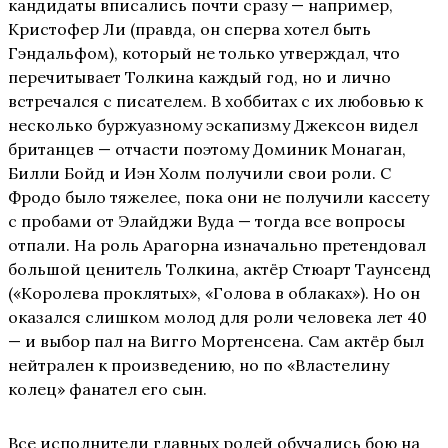
кандидаты вписались почти сразу — например,
Кристофер Ли (правда, он сперва хотел быть
Гэндальфом), который не только утверждал, что
перечитывает Толкина каждый год, но и лично
встречался с писателем. В хоббитах с их любовью к
несколько буржуазному эскапизму Джексон видел
британцев — отчасти поэтому Доминик Монаган,
Билли Бойд и Иэн Холм получили свои роли. С
Фродо было тяжелее, пока они не получили кассету
с пробами от Элайджи Вуда — тогда все вопросы
отпали. На роль Арагорна изначально претендовал
большой ценитель Толкина, актёр Стюарт Таунсенд
(«Королева проклятых», «Голова в облаках»). Но он
оказался слишком молод для роли человека лет 40
— и выбор пал на Вигго Мортенсена. Сам актёр был
нейтрален к произведению, но по «Властелину
колец» фанател его сын.
Все исполнители главных ролей обучались бою на