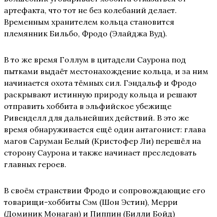
артефакта, что тот не без колебаний делает.
Временным хранителем кольца становится
племянник Бильбо, Фродо (Элайджа Вуд).
В то же время Голлум в цитадели Саурона под
пытками выдаёт местонахождение кольца, и за ним
начинается охота тёмных сил. Гэндальф и Фродо
раскрывают истинную природу кольца и решают
отправить хоббита в эльфийское убежище
Ривенделл для дальнейших действий. В это же
время обнаруживается ещё один антагонист: глава
магов Саруман Белый (Кристофер Ли) перешёл на
сторону Саурона и также начинает преследовать
главных героев.
В своём странствии Фродо и сопровождающие его
товарищи-хоббиты Сэм (Шон Эстин), Мерри
(Доминик Монаган) и Пиппин (Билли Бойд)