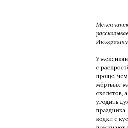
Мексиканск
рассказыва
Иньярриту 
У мексикан
с распрост
проще, чем
мёртвых: м
скелетов, 
угодить ду
праздника.
водки с ку
поминают н