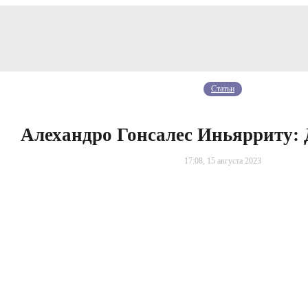
Статьи
Алехандро Гонсалес Иньярриту:
17:08, 15 августа 2023