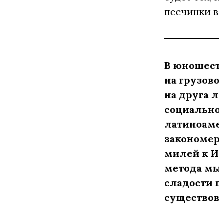
песчинки в
В юношест
на грузов
на друга 
социально
латиноаме
закономер
милей к И
метода мы
сладости 
существов