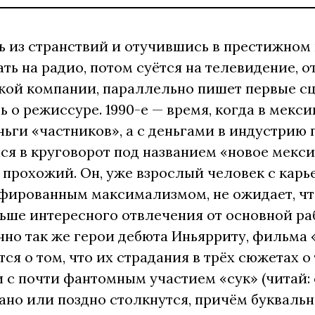
 из странствий и отучившись в престижном
ать на радио, потом суётся на телевидение, 
ой компании, параллельно пишет первые сц
 о режиссуре. 1990-е — время, когда в мек
ньги «частников», а с деньгами в индустрию 
ся в круговорот под названием «новое мекс
прохожий. Он, уже взрослый человек с карь
фированным максимализмом, не ожидает, чт
ьше интересного отвлечения от основной раб
чно так же герои дебюта Иньярриту, фильма «
ся о том, что их страдания в трёх сюжетах 
 с почти фантомным участием «сук» (читай:
ано или поздно столкнутся, причём буквально