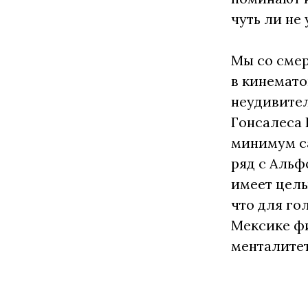
чуть ли не 
Мы со смер
в кинемато
неудивител
Гонсалеса 
минимум са
ряд с Альф
имеет целы
что для го
Мексике фи
менталитет