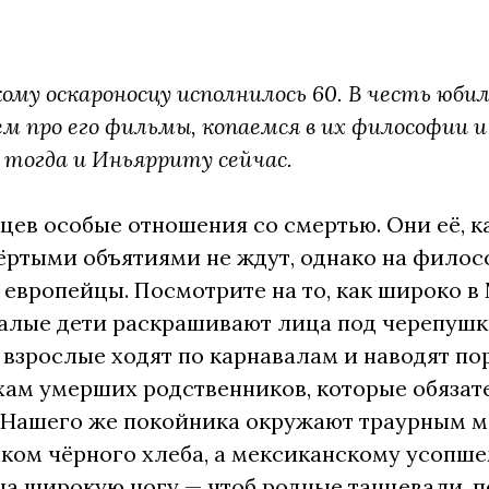
ому оскароносцу исполнилось 60. В честь юби
ем про его фильмы, копаемся в их философии 
тогда и Иньярриту сейчас.
цев особые отношения со смертью. Они её, как
ёртыми объятиями не ждут, однако на филос
 европейцы. Посмотрите на то, как широко в
алые дети раскрашивают лица под черепушк
а взрослые ходят по карнавалам и наводят п
хам умерших родственников, которые обязател
 Нашего же покойника окружают траурным м
ском чёрного хлеба, а мексиканскому усопшем
а широкую ногу — чтоб родные танцевали, п