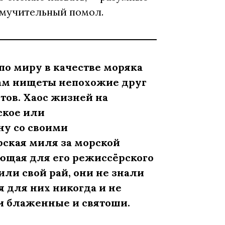
 мучительный помол.
по миру в качестве моряка
агам нищеты непохожие друг
тов. Хаос жизней на
ское или
ну со своими
рская миля за морской
ющая для его режиссёрского
или свой рай, они не знали
я для них никогда и не
ли блаженные и святоши.