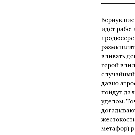
Вернувшись
идёт работ
продюсерск
размышлять
вливать де
герой влил
случайный 
давно атро
пойдут дал
уделом. То
догадывают
жестокости
метафор) р