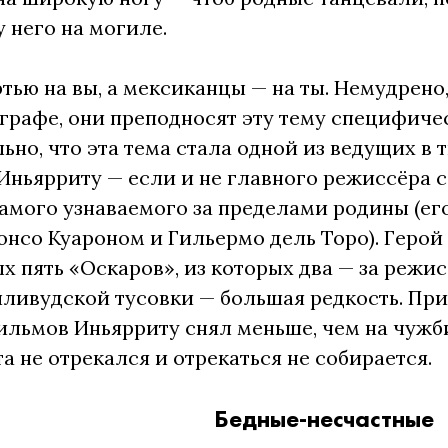
у него на могиле.
тью на вы, а мексиканцы — на ты. Немудрено, 
графе, они преподносят эту тему специфичес
ьно, что эта тема стала одной из ведущих в
Иньярриту — если и не главного режиссёра 
мого узнаваемого за пределами родины (его
онсо Куароном и Гильермо дель Торо). Геро
х пять «Оскаров», из которых два — за режис
лливудской тусовки — большая редкость. При
льмов Иньярриту снял меньше, чем на чужби
а не отрекался и отрекаться не собирается.
Бедные-несчастные