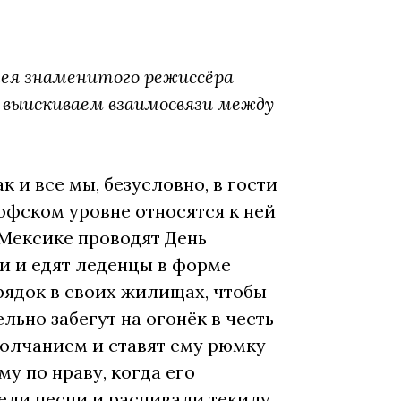
лея знаменитого режиссёра
и выискиваем взаимосвязи между
 и все мы, безусловно, в гости
офском уровне относятся к ней
 Мексике проводят День
и и едят леденцы в форме
орядок в своих жилищах, чтобы
ьно забегут на огонёк в честь
олчанием и ставят ему рюмку
у по нраву, когда его
ели песни и распивали текилу