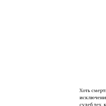
Хоть смерт
исключения
судеб тех,