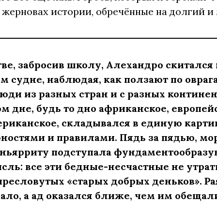
 жерновах истории, обречённые на долгий и
ве, забросив школу, Алехандро скитался 
ом судне, наблюдая, как ползают по овр
люди из разных стран и с разных континен
м дне, будь то дно африканское, европей
риканское, складывался в единую карти
ностями и правилами. Пядь за пядью, мо
ньярриту подступала фундаментообразу
сль: все эти бедные-несчастные не утрат
пресловутых «старых добрых деньков». Ра
ало, а ад оказался ближе, чем им обеща