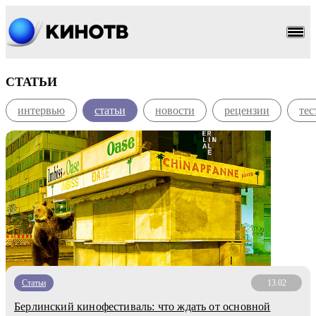
СТАТЬИ
интервью
статьи
новости
рецензии
тес
Статьи
13.02
Берлинский кинофестиваль: что ждать от основной