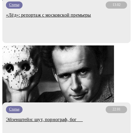
Статьи
13.02
«Лёд»: репортаж с московской премьеры
Статьи
22.01
Эйзенштейн: шут, порнограф, бог