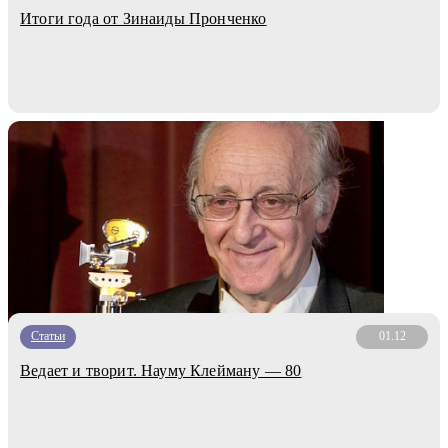
Итоги года от Зинаиды Пронченко
Статьи
01.12
Ведает и творит. Науму Клейману — 80