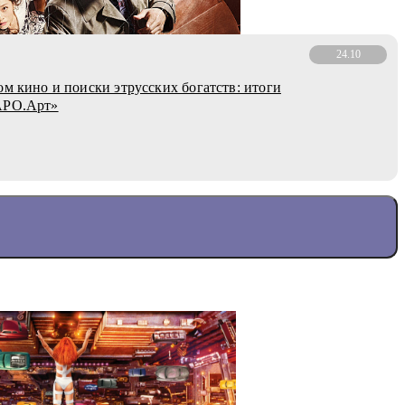
24.10
ом кино и поиски этрусских богатств: итоги
АРО.Арт»