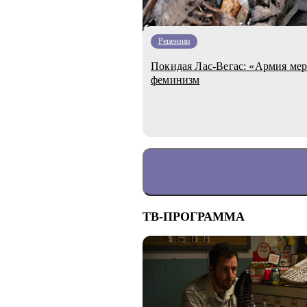
Рецензии
Покидая Лас-Вегас: «Армия мер
феминизм
ТВ-ПРОГРАММА