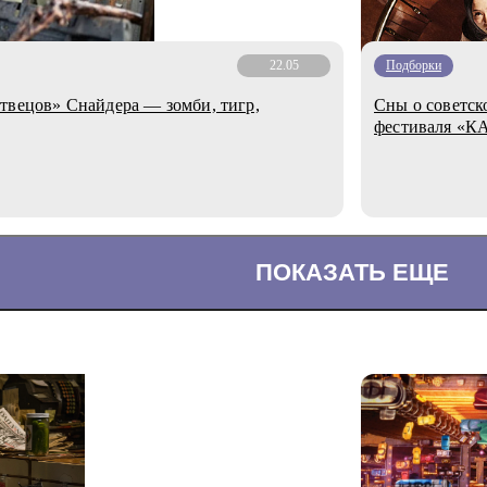
22.05
Подборки
твецов» Снайдера — зомби, тигр,
Сны о советск
фестиваля «К
ПОКАЗАТЬ ЕЩЕ