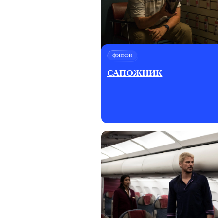
фэнтези
САПОЖНИК