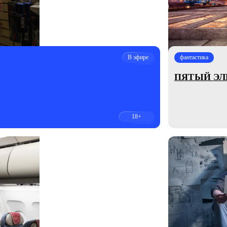
В эфире
фантастика
ПЯТЫЙ Э
18+