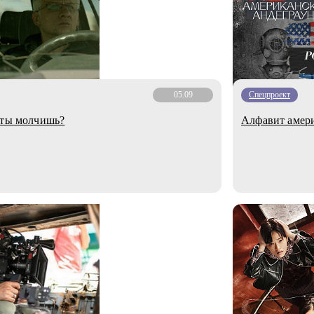
05.09
Спецпроект
 ты молчишь?
Алфавит амери