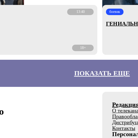
13:40
боевик
ГЕНИАЛЬН
18+
ПОКАЗАТЬ ЕЩЕ
Редакци
о
О телекан
Правообла
Дистрибуц
Контакты
Персона