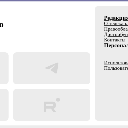
Редакци
о
О телекан
Правообла
Дистрибуц
Контакты
Персона
Использов
Пользоват