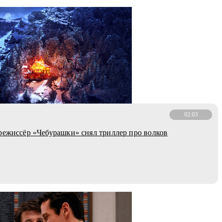
02.03
режиссёр «Чебурашки» снял триллер про волков