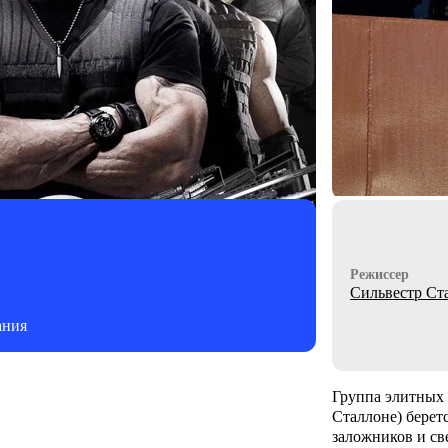
Режиссер
Сильвестр Ст
ания
Группа элитных 
Сталлоне) берет
заложников и св