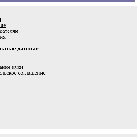
я
але
дателям
ия
льные данные
ание куки
ельское соглашение