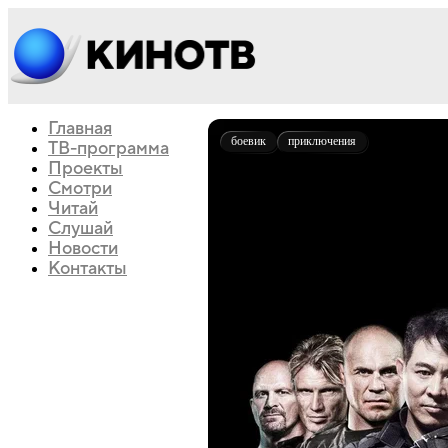
Главная
боевик
приключения
ТВ-программа
Проекты
Смотри
Читай
Слушай
Новости
Контакты