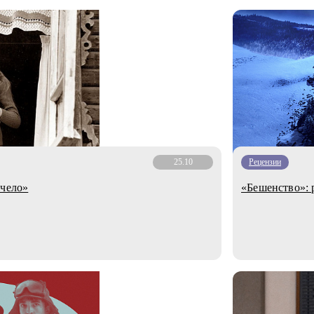
25.10
Рецензии
учело»
«Бешенство»: 