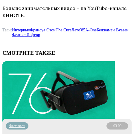
Больше занимательных видео – на YouTube-канале
КИНОТВ.
Теги:
Интервью
Франсуа Озон
The Cure
Лето'85
A-One
Бенжамен Вуазен
Феликс Лефевр
СМОТРИТЕ ТАКЖЕ
Фестивали
03.09