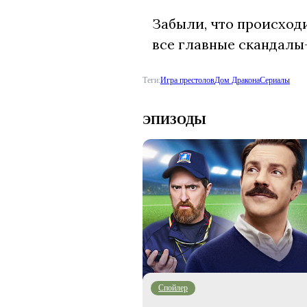
Забыли, что происходи
все главные скандалы-
Теги:
Игра престолов
Дом Дракона
Сериалы
ЭПИЗОДЫ
Cпойлер