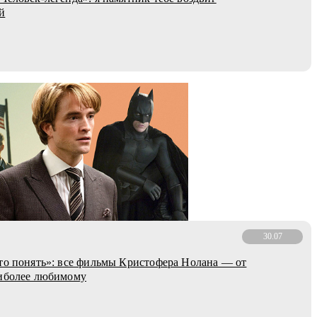
й
30.07
то понять»: все фильмы Кристофера Нолана — от
аиболее любимому