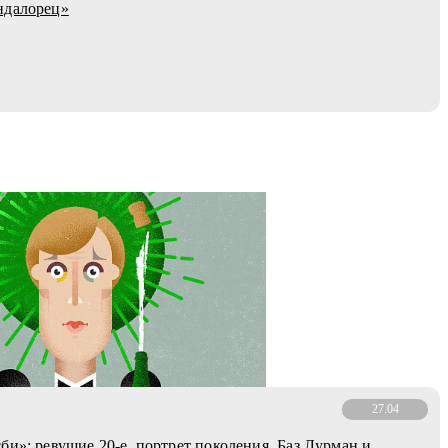
ндалорец»
27.04
би»: ревущие 20-е, портрет поколения, Баз Лурман и