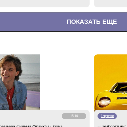
ПОКАЗАТЬ ЕЩЕ
15.10
Рецензии
премьера фильма Франсуа Озона
«Ламборгини: 