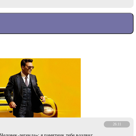
26.11
Человек-легенда»: я памятник тебе воздвиг