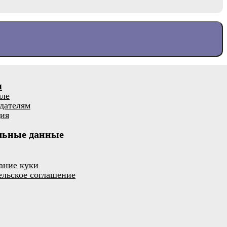
я
але
дателям
ия
льные данные
ание куки
ельское соглашение