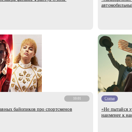
автомобильны
10.01
Статьи
лавных байопиков про спортсменов
«Не пытайся э
наименее к н