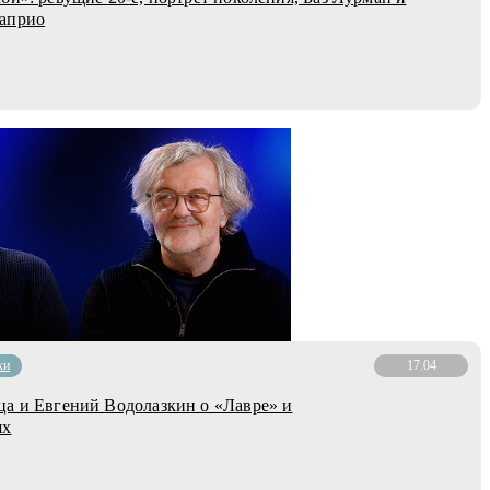
априо
ки
17.04
а и Евгений Водолазкин о «Лавре» и
ях