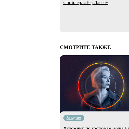
Спойлер: «Тед Лассо»
СМОТРИТЕ ТАКЖЕ
За кадром
Художник по костюмам Анна Ба