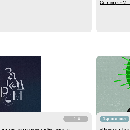
Спойлер: «Ма
16.10
Экранная копия
штовая про образы в «Бегущем по
«Великий Гэтс