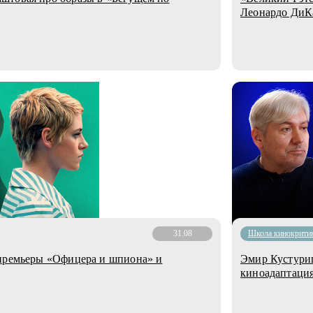
Леонардо ДиК
31.08
Школа кинокрити
 премьеры «Офицера и шпиона» и
Эмир Кустуриц
киноадаптаци