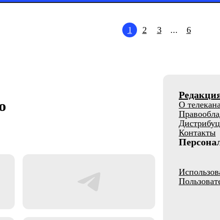
1
2
3
...
6
Редакци
о
О телекан
Правообла
Дистрибуц
Контакты
Персона
Использов
Пользоват