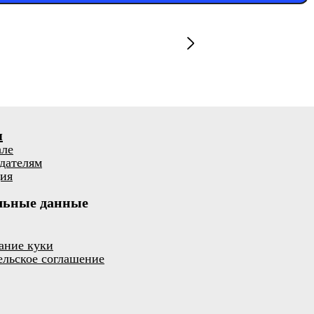
я
але
дателям
ия
льные данные
ание куки
ельское соглашение