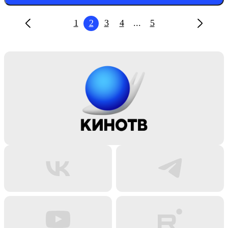
1
2
3
4
...
5