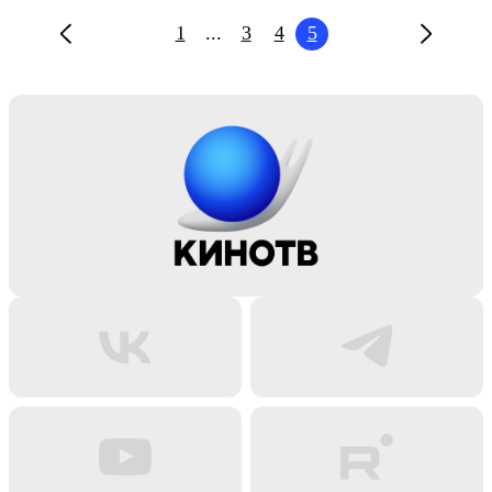
1
...
3
4
5