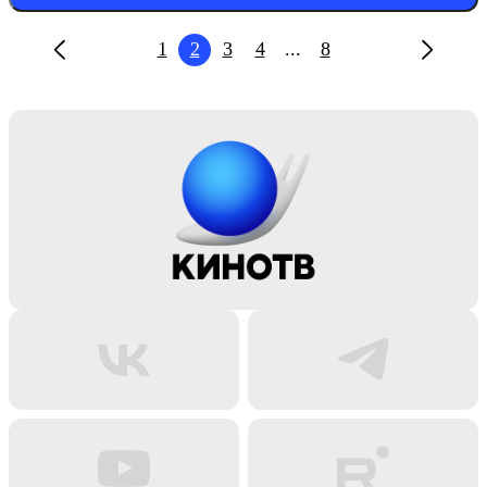
1
2
3
4
...
8