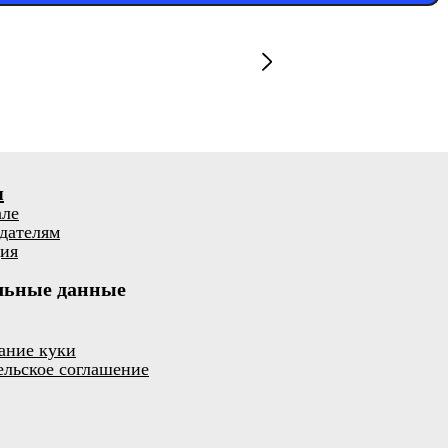
я
але
дателям
ия
льные данные
ание куки
ельское соглашение