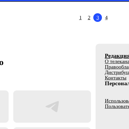
1
2
3
4
Редакци
о
О телекан
Правообла
Дистрибуц
Контакты
Персона
Использов
Пользоват