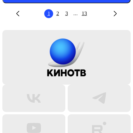
1
2
3
...
13