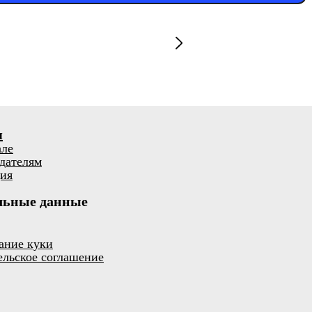
я
але
дателям
ия
льные данные
ание куки
ельское соглашение