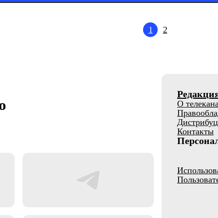
1
2
Редакци
о
О телекан
Правообла
Дистрибуц
Контакты
Персона
Использов
Пользоват